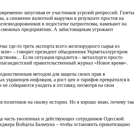
временно запугивая ее участников угрозой репрессий. Газеты
ы, а снижение валютной выручки в результате простоя на
елезнодорожников в недостатке патриотизма, намекают на
 на смежных предприятиях. А забастовщикам угрожают
час где-то треть экспорта всего железорудного сырья из
0 млн» – говорит президент объединения Укрметаллургпром
едствиям… Если ситуация продлится – металлурги просто
пропагандистский правительственный журнал «Новое время».
е единственным методом для защиты своих прав в
ых украинцев инфляция, а рост цен и тарифов превратился в
не собираются уходить в отставку, несмотря на свои
я политиков на свалку истории. Но я хорошо знаю, почему так
ода часть уволенных и действующих сотрудников Одесской
неджера Войцеха Бальчуна – чтобы остановить приватизацию