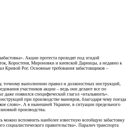
забастовка». Акции протеста проходят под эгидой
к, Коростеня, Мироновки и киевской Дарницы, а недавно к
ал Кривой Рог. Основные требования забастовщиков –
ному, точному выполнению правил и должностных инструкций,
ледования участников акции – ведь они делают все по
е даже появился специфический глагол «итальянить».
инструкций при производстве маневров, благодаря чему поезда
ское слово». А в нынешней Украине, в ситуации предельного
тановкой производства.
есь можно вспомнить наиболее известную всеобщую забастовку
го социалистического правительства». Паралич транспорта