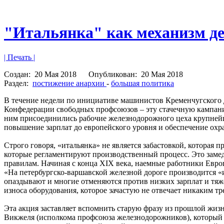
"Итальянка" как механизм д
| Печать |
Создан:
20 Мая 2018
Опубликован:
20 Мая 2018
Раздел:
постижение анархии
-
большая политика
В течение недели по инициативе машинистов Кременчугского д
Конфедерации свободных профсоюзов – эту стачечную кампани
ним присоединились рабочие железнодорожного цеха крупнейш
повышение зарплат до европейского уровня и обеспечение охр
Строго говоря, «итальянка» не является забастовкой, котора
которые регламентируют производственный процесс. Это замедл
правилам. Начиная с конца XIX века, наемные работники Евро
«На петербургско-варшавской железной дороге производится «
опаздывают и многие отменяются против низких зарплат и тяже
износа оборудования, которое зачастую не отвечает никаким т
Эта акция заставляет вспомнить старую фразу из прошлой жиз
Викжеля (исполкома профсоюза железнодорожников), который в