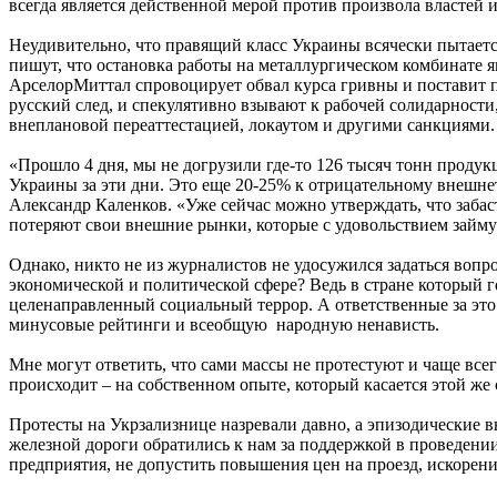
всегда является действенной мерой против произвола властей 
Неудивительно, что правящий класс Украины всячески пытаетс
пишут, что остановка работы на металлургическом комбинате 
АрселорМиттал спровоцирует обвал курса гривны и поставит 
русский след, и спекулятивно взывают к рабочей солидарности
внеплановой переаттестацией, локаутом и другими санкциями.
«Прошло 4 дня, мы не догрузили где-то 126 тысяч тонн продукц
Украины за эти дни. Это еще 20-25% к отрицательному внешне
Александр Каленков. «Уже сейчас можно утверждать, что заб
потеряют свои внешние рынки, которые с удовольствием займу
Однако, никто не из журналистов не удосужился задаться вопр
экономической и политической сфере? Ведь в стране который г
целенаправленный социальный террор. А ответственные за это
минусовые рейтинги и всеобщую народную ненависть.
Мне могут ответить, что сами массы не протестуют и чаще все
происходит – на собственном опыте, который касается этой же
Протесты на Укрзализнице назревали давно, а эпизодические 
железной дороги обратились к нам за поддержкой в проведени
предприятия, не допустить повышения цен на проезд, искорени