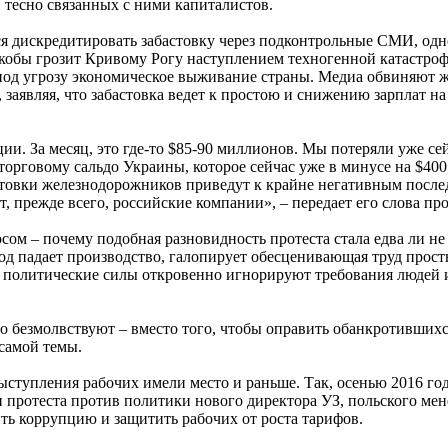
и тесно связанных с ними капиталистов.
я дискредитировать забастовку через подконтрольные СМИ, одно
якобы грозит Кривому Рогу наступлением техногенной катастроф
под угрозу экономическое выживание страны. Медиа обвиняют ж
, заявляя, что забастовка ведет к простою и снижению зарплат
ии. За месяц, это где-то $85-90 миллионов. Мы потеряли уже сей
торговому сальдо Украины, которое сейчас уже в минусе на $40
астовки железнодорожников приведут к крайне негативным посл
т, прежде всего, российские компании», – передает его слова 
осом – почему подобная разновидность протеста стала едва ли н
од падает производство, галопирует обесценивающая труд прост
 политические силы откровенно игнорируют требования людей и 
го безмолвствуют – вместо того, чтобы оправить обанкротившихс
 самой темы.
выступления рабочих имели место и раньше. Так, осенью 2016 г
и протеста против политики нового директора УЗ, польского ме
ть коррупцию и защитить рабочих от роста тарифов.