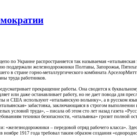
емократии
епо по Украине распространяется так называемая «итальянская 
ю поддержали железнодорожники Полтавы, Запорожья, Пятихато
его в стране горно-металлургического комбината АрселорМитт
аны труда работников.
я предусматривает прекращение работы. Она сводится к букваль
яет или даже останавливает работу, но не дает повода для прес
пы и США используют «итальянскую волынку», а в русском язык
итальянская» забастовка, заключающаяся в строгом выполнении 
лых условий труда», – писала об этом сто лет назад газета «Рус
ребованиям техники безопасности, «итальянка» грозит полной ос
ни: «железнодорожники – передовой отряд рабочего класса». Зд
 ноябре 1917 года требовал таким образом создания «однородно