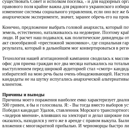
существовать Совет и исполком поселка, - и для надзорных орг
правового поля крайне важна для рядового украинского избира
изменение системы социального управления, если оно все же б
анархическом эксперименте, значит, заранее обречь его на пров
Конечно, предложение выбрать головой анархиста, который по
земель, естественно, наталкивалось на недоверие. Поэтому кр
люди. И расчет наш подавался, как политические дивиденды от
акт своеобразной «престижной экономики», где социальная га
результата, который в дальнейшем мог конвертироваться в рег
Технология нашей агитационной кампании сводилась к массово
офис для приема граждан все два месяца натыкались на тотал
выступлением перед широкой аудиторией стал «смотр» кандидат
избирателей на мою речь была очень обнадеживающей. Настоль
кандидаты не на шутку испугались анархической альтернативы
клиентом.
Причины и выводы
Причины моего поражения наиболее емко характеризует диалог 
500 гривен, я бы и голосовала. Я: - Вы тогда вместо выборов ус
Победил кандидат Удалов, ставленник Морского транспортного б
«лидеров мнения», влиявших на электорат и делал широкие пок
оказалось, находился у него же в аренде с правом выкупа. Был
вложения с многократной прибылью. И черноморцы быстро лиш