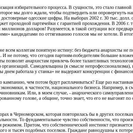
лизация избирательного процесса. В сущности, это стало главно
оторое мы долго ждали, чтобы подтвердить или опровергнуть н
достоверные одесские цифры. На выборах 2002 г. 30 тыс. долл. 
джет проходной партячейки с гарантией прохождения. В 2006 г. т
 миллионов долларов! Разумеется, в такой ситуации все предв
ими» кандидатами по оттягиванию голосов мы не хотели. В итог
 не всем коллегам понятную истину: без бюджета анархисты не п
. И не потому, что сегодня партиям-победителям большие вложе
ты позволят анархистам привлечь более талантливых технологов,
!) организаций. Самодеяльщина (в смысле непрофессионализма),
 бы днем работала у станка» не выдержит конкуренции с финанс
ю кампанию, чем потом будут расплачиваться? Еще раз настаива
 экономики, в частности, национального бизнеса. Например, в 
чиновникам. Или, в моем случае, - анархического самоуправления
ованному голове, а общине, точно знает, что его не выгонят п
рах в Черноморском, которая повторилась бы в других поселках
альности. То фундаментальное чувство собственности, что прои
м режимом. Притом, что собственнический инстинкт признается
ого и тысяч подобных поселков. Граждане равнодушны к потере т