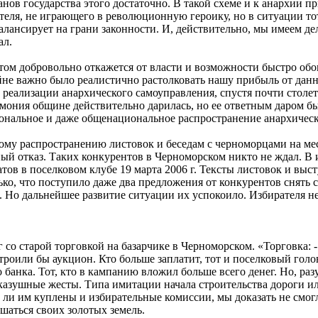
анов государства этого достаточно. В такой схеме и к анархии п
теля, не играющего в революционную героику, но в ситуации то
алансирует на грани законности. И, действительно, мы имеем д
ал.
том добровольно откажется от власти и возможности быстро обо
айне важно было реалистично растолковать нашу прибыль от данн
 реализации анархического самоуправления, спустя почти столе
рмония общине действительно дарилась, но ее ответным даром б
иональное и даже общенациональное распространение анархическ
му распространению листовок и беседам с черноморцами на мес
ьный отказ. Таких конкурентов в Черноморском никто не ждал. 
ов в поселковом клубе 19 марта 2006 г. Тексты листовок и выс
ко, что поступило даже два предложения от конкурентов снять
. Но дальнейшее развитие ситуации их успокоило. Избирателя н
со старой торговкой на базарчике в Черноморском. «Торговка: 
троили бы аукцион. Кто больше заплатит, тот и поселковый голова.
анка. Тот, кто в кампанию вложил больше всего денег. Но, разум
азушные жесты. Типа имитации начала строительства дороги или
и ли им куплены и избирательные комиссии, мы доказать не смог
аться своих золотых земель.