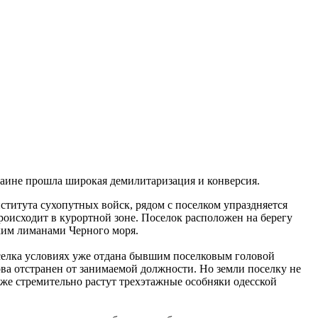
раине прошла широкая демилитаризация и конверсия.
ститута сухопутных войск, рядом с поселком упраздняется
роисходит в курортной зоне. Поселок расположен на берегу
ским лиманами Черного моря.
оселка условиях уже отдана бывшим поселковым головой
а отстранен от занимаемой должности. Но земли поселку не
же стремительно растут трехэтажные особняки одесской