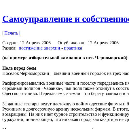
Самоуправление и собственно
| Печать |
Создан:
12 Апреля 2006
Опубликован:
12 Апреля 2006
Раздел:
постижение анархии
-
практика
(на примере избирательной кампании в пгт. Черноморский
Поле перед боем
Поселок Черноморский – бывший военный городок из трех насе
Расформировывались военные части и поселку передавались их 
огромный полигон «Чабанка», чьи поля также отойдут в собст
Одесского залива. Передаваемые земли – по берегу залива и 
За данные гектары ведут настоящую войну одесские фирмы и б
Ружиным в долгосрочную аренду нескольким фирмам. В итоге, 
возвращены. На них идет бурное строительство и функциониру
буржуазии, понимающей, что никакая городская квартира не сра