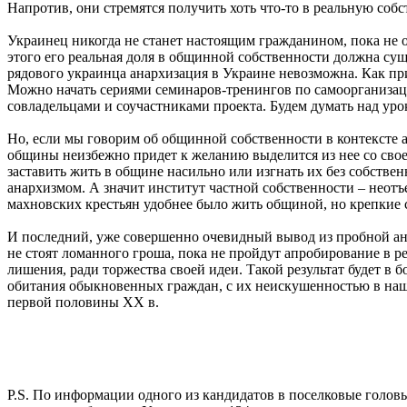
Напротив, они стремятся получить хоть что-то в реальную соб
Украинец никогда не станет настоящим гражданином, пока не 
этого его реальная доля в общинной собственности должна сущ
рядового украинца анархизация в Украине невозможна. Как пр
Можно начать сериями семинаров-тренингов по самоорганиза
совладельцами и соучастниками проекта. Будем думать над уро
Но, если мы говорим об общинной собственности в контексте а
общины неизбежно придет к желанию выделится из нее со свое
заставить жить в общине насильно или изгнать их без собстве
анархизмом. А значит институт частной собственности – неот
махновских крестьян удобнее было жить общиной, но крепкие 
И последний, уже совершенно очевидный вывод из пробной ан
не стоят ломанного гроша, пока не пройдут апробирование в
лишения, ради торжества своей идеи. Такой результат будет в
обитания обыкновенных граждан, с их неискушенностью в наши
первой половины ХХ в.
P.S. По информации одного из кандидатов в поселковые головы 