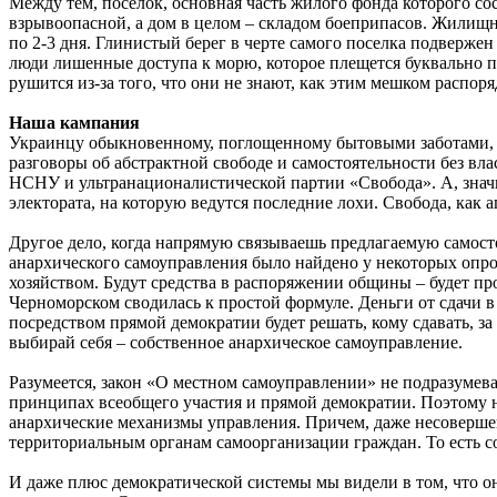
Между тем, поселок, основная часть жилого фонда которого сос
взрывоопасной, а дом в целом – складом боеприпасов. Жилищн
по 2-3 дня. Глинистый берег в черте самого поселка подверж
люди лишенные доступа к морю, которое плещется буквально под
рушится из-за того, что они не знают, как этим мешком распоря
Наша кампания
Украинцу обыкновенному, поглощенному бытовыми заботами, а
разговоры об абстрактной свободе и самостоятельности без вла
НСНУ и ультранационалистической партии «Свобода». А, значит
электората, на которую ведутся последние лохи. Свобода, как
Другое дело, когда напрямую связываешь предлагаемую самост
анархического самоуправления было найдено у некоторых оп
хозяйством. Будут средства в распоряжении общины – будет про
Черноморском сводилась к простой формуле. Деньги от сдачи 
посредством прямой демократии будет решать, кому сдавать, за
выбирай себя – собственное анархическое самоуправление.
Разумеется, закон «О местном самоуправлении» не подразумев
принципах всеобщего участия и прямой демократии. Поэтому н
анархические механизмы управления. Причем, даже несовершен
территориальным органам самоорганизации граждан. То есть с
И даже плюс демократической системы мы видели в том, что он