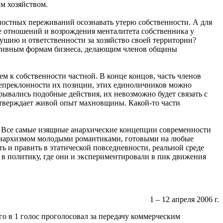
м хозяйством.
ностных переживаний осознавать утерю собственности. А для
ее отношений и возрождения менталитета собственника у
ушию и ответственности за хозяйство своей территории?
ативным формам бизнеса, делающим членов общины
м к собственности частной. В конце концов, часть членов
 непреклонности их позиции, этих единоличников можно
ывались подобные действия, их невозможно будет связать с
одтверждает живой опыт махновщины. Какой-то части
. Все самые изящные анархические концепции современности
 анархизмом молодыми романтиками, готовыми на любые
ь и править в этатической повседневности, реальной среде
 в политику, где они и экспериментировали в пик движения
1 – 12 апреля 2006 г.
го в 1 голос проголосовал за передачу коммерческим