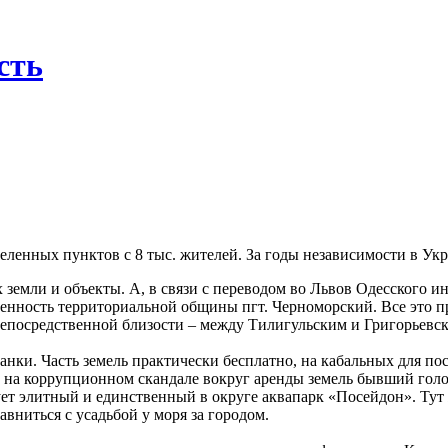
сть
)
ленных пунктов с 8 тыс. жителей. За годы независимости в Ук
земли и объекты. А, в связи с переводом во Львов Одесского ин
венность территориальной общины пгт. Черноморский. Все это п
в непосредственной близости – между Тилигульским и Григорьев
анки. Часть земель практически бесплатно, на кабальных для п
на коррупционном скандале вокруг аренды земель бывший голов
ет элитный и единственный в округе аквапарк «Посейдон». Тут 
вниться с усадьбой у моря за городом.