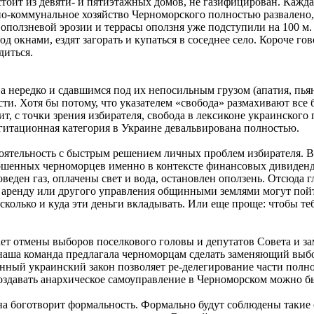
тоит из девяти- и пятиэтажных домов, не газифицирован. Каждая
о-коммунальное хозяйство Черноморского полностью развалено, 
ен оползневой эрозии и террасы оползня уже подступили на 100
 окнами, ездят загорать и купаться в соседнее село. Короче го
диться.
 нередко и сдавшимся под их непосильным грузом (апатия, пья
сти. Хотя бы потому, что указателем «свобода» размахивают все
, с точки зрения избирателя, свобода в лексиконе украинского 
 агитационная категория в Украине девальвирована полностью.
оятельность с быстрым решением личных проблем избирателя. Во
рошенных черноморцев именно в контексте финансовых дивиден
веден газ, оплачены свет и вода, остановлен оползень. Отсюда 
в аренду или другого управления общинными землями могут пойт
 сколько и куда эти деньги вкладывать. Или еще проще: чтобы те
ает отмены выборов поселкового головы и депутатов Совета и з
аша команда предлагала черноморцам сделать заменяющий выбор:
ный украинский закон позволяет ре-делегирование части полном
оздавать анархическое самоуправление в Черноморском можно б
а боготворит формальность. Формально будут соблюдены такие о