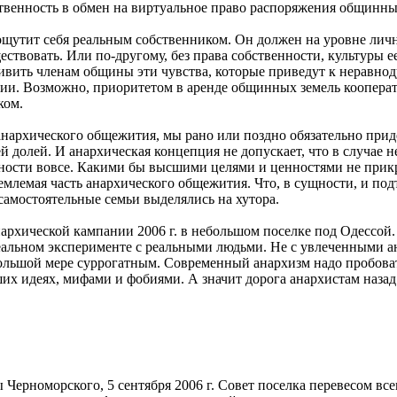
ственность в обмен на виртуальное право распоряжения общинны
ощутит себя реальным собственником. Он должен на уровне лич
ествовать. Или по-другому, без права собственности, культуры 
ивить членам общины эти чувства, которые приведут к неравнод
ции. Возможно, приоритетом в аренде общинных земель коопер
ком.
нархического общежития, мы рано или поздно обязательно приде
й долей. И анархическая концепция не допускает, что в случае
нности вовсе. Какими бы высшими целями и ценностями не прикр
ъемлемая часть анархического общежития. Что, в сущности, и п
самостоятельные семьи выделялись на хутора.
архической кампании 2006 г. в небольшом поселке под Одессой
 реальном эксперименте с реальными людьми. Не с увлеченными
 большой мере суррогатным. Современный анархизм надо пробоват
х идеях, мифами и фобиями. А значит дорога анархистам назад
Черноморского, 5 сентября 2006 г. Совет поселка перевесом все