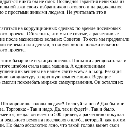
ридраться никто бы не смог. Последняя гарантия невыхода из
тальной лжи своих избранников готового и на радикальное
ело с простыми живыми людьми. Не учитывать это в
гатиться на коррупционных сделках по аренде поселковых
ого проекта. Объяснить, что мы не святые, а расчетливые
тие после махновских вольных Советов. То есть мы предлагали
ыли не земли или деньги, а популярность положительного
ого проекта.
тном базарчике и улицах поселка. Попытки арендовать зал и
В итоге штабом стала наша машина. А единственным
тупления вывешены на нашем сайте www.s-a-u.org. Реакция
 свою кандидатуру за крупную компенсацию. Ведущие
е смогли поколебать миражи самоуправления. Он остался их
- Шо морочишь головы людям?! Голосуй за него! Дал бы мне
 Торговка: - Так и надо. Да, так и будет!». Так и было.
еется, не дал он всем по 500 гривен, а расчетливо покупал
 реального ремонта поселкового клуба, который, как потом,
ли. Но было абсолютно ясно, что такой голова вынет свои