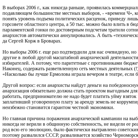
В выборах 2006 г., как никогда раньше, проявилась коммерциа
подавляющем большинстве местных выборов, - «времени Ч», к
понять уровень подъема политических расценок, приведу лишь 
горсовете областного центра, а 50 тыс. можно было влить в бю
парламентской гонки по достоверным подсчетам тратили сотни
анархистов автоматически аннулировались. А быть «техническ
да Сергей Корж в Броварах.
Но выборы 2006 г. еще раз подтвердили для нас очевидную, но
другие в любой другой масштабной анархической деятельности
избирателей. А потому, что паритетные с противниками бюдже
Наконец, содержать разветвленную сеть местных деятельных (
«Насколько бы лучше Ермолова играла вечером в театре, если
Другой вопрос: если анархисты найдут деньги на победоносну
анархизация обязательно должна стать проектом выгодным для
работать, предпринимателю не надо будет платить уйму взяток 
заплативший уговоренную плату за аренду земель не коррумпир
неизбежно становится гарантом честной экономики.
Но главная причина поражения анархической кампании на выбо
никогда не верили в общинную собственность, не видели ее ре
род всю его эволюцию, было фактически вытравлено советски
поэтому развалился СССР, разваливается хозяйство Черноморск