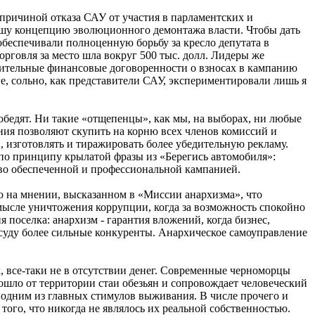
й причиной отказа САУ от участия в парламентских и
ашу концепцию эволюционного демонтажа власти. Чтобы дать
обеспечивали полноценную борьбу за кресло депутата в
орговля за место шла вокруг 500 тыс. долл. Лидеры же
арительные финансовые договоренности о взносах в кампанию
е, сольно, как представители САУ, экспериментировали лишь я
обедят. Ни такие «отщепенцы», как мы, на выборах, ни любые
ния позволяют скупить на корню всех членов комиссий и
 изготовлять и тиражировать более убедительную рекламу.
 по принципу крылатой фразы из «Берегись автомобиля»:
ово обеспеченной и профессиональной кампанией.
ю на мнении, высказанном в «Миссии анархизма», что
смысле уничтожения коррупции, когда за возможность спокойно
 поселка: анархизм - гарантия вложений, когда бизнес,
о суду более сильные конкуренты. Анархическое самоуправление
, все-таки не в отсутствии денег. Современные черноморцы
зошло от территории стаи обезьян и сопровождает человеческий
 одним из главных стимулов выживания. В числе прочего и
ого, что никогда не являлось их реальной собственностью.