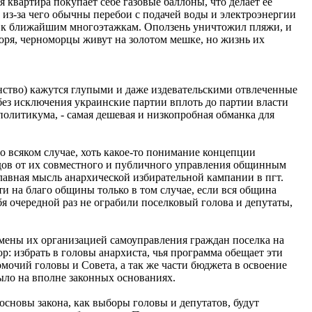
 квартира покупает себе газовые баллоны, что делает ее
из-за чего обычны перебои с подачей воды и электроэнергии
 м. к ближайшим многоэтажкам. Оползень уничтожил пляжи, и
воря, черноморцы живут на золотом мешке, но жизнь их
нство) кажутся глупыми и даже издевательскими отвлеченные
 без исключения украинские партии вплоть до партии власти
политикума, - самая дешевая и низкопробная обманка для
 всяком случае, хоть какое-то понимание концепции
дов от их совместного и публичного управления общинным
главная мысль анархической избирательной кампании в пгт.
и на благо общины только в том случае, если вся община
бя очередной раз не ограбили поселковый голова и депутаты,
амены их организацией самоуправления граждан поселка на
 избрать в головы анархиста, чья программа обещает эти
очий головы и Совета, а так же части бюджета в освоение
ыло на вполне законных основаниях.
сновы закона, как выборы головы и депутатов, будут