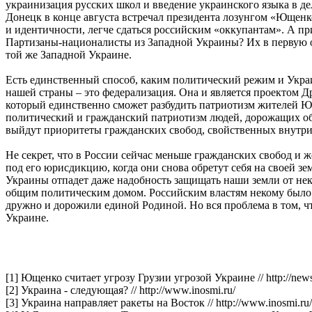
украинизация русских школ и введение украинского языка в де
Донецк в конце августа встречал президента лозунгом «Ющенко
и идентичности, легче сдаться российским «оккупантам». А п
Партизаны-националисты из Западной Украины? Их в первую оч
той же Западной Украине.
Есть единственный способ, каким политический режим и Украи
нашей страны – это федерализация. Она и является проектом 
который единственно сможет разбудить патриотизм жителей Ю
политический и гражданский патриотизм людей, дорожащих об
выйдут приоритеты гражданских свобод, свойственных внутри
Не секрет, что в России сейчас меньше гражданских свобод и 
под его юрисдикцию, когда они снова обретут себя на своей з
Украины отпадет даже надобность защищать наши земли от нек
общим политическим домом. Российским властям некому было б
дружно и дорожили единой Родиной. Но вся проблема в том, чт
Украине.
[1] Ющенко считает угрозу Грузии угрозой Украине // http://news.
[2] Украина - следующая? // http://www.inosmi.ru/
[3] Украина направляет ракеты на Восток // http://www.inosmi.ru/