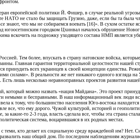
 фронтом.
теран европейской политики Й. Фишер, в случае реальной угроз
кте НАТО не стало бы защищать Грузию, даже, если бы та была
се знают, что мы не собираемся воевать [16]». В сухом остатке я
 Под югоосетинским городком Цхинвал началось обрушение Нов
има вскочить на подножку уходящего состава НМП является уби
ссией. Тем более, впускать в страну натовские войска, которые
ины. Главная гарантия территориальной целостности нашей стра
ется принудить всех украинцев к своей концепции единства. Ре
ими силами». В реальности же нет никакого единого взгляда на 
Есть лишь несколько неравноправных проектов развития нашей
й, который можно назвать «нация Майдана». Это проект принуд
ти немыми и бесправными. В наш информационный век люди все
ивела к тому, что большинство населения Юго-востока находит
 все, что ему дорого. Чужой культурой, историей и геополитик
 за какие-то 2-3 года, власть сделала все, чтобы эта страна ст
 политическая система, воцарившаяся в их родных местах.
 теми, кто делает их социальную среду враждебной им? Нет. Сил
развалить наш общий дом. По последним наблюдениям журналис