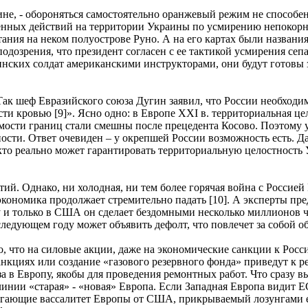
ине, - обороняться самостоятельно оранжевый режим не способе
енных действий на территории Украины по усмирению непокорн
ания на неком полуострове Руно. А на его картах были названия
дозрения, что президент согласен с ее тактикой усмирения сеп
аинских солдат американскими инструкторами, они будут готов
к шеф Евразийского союза Дугин заявил, что России необходимо
асти кровью [9]». Ясно одно: в Европе XXI в. территориальная 
мости границ стали смешны после прецедента Косово. Поэтому у
ости. Ответ очевиден – у окрепшей России возможность есть. Да
 кто реально может гарантировать территориальную целостность
й. Однако, ни холодная, ни тем более горячая война с Россией
кономика продолжает стремительно падать [10]. А эксперты пред
ду и только в США он сделает бездомными несколько миллионов 
 следующем году может объявить дефолт, что повлечет за собой 
, что на силовые акции, даже на экономические санкции к Росс
анкциях или создание «газового резервного фонда» приведут к р
за в Европу, якобы для проведения ремонтных работ. Что сразу в
линии «старая» - «новая» Европа. Если Западная Европа видит 
игающие вассалитет Европы от США, прикрываемый лозунгами е