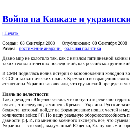
Война на Кавказе и украинск
| Печать |
Создан:
08 Сентября 2008
Опубликован:
08 Сентября 2008
Раздел:
постижение анархии
-
большая политика
Давно мир не колотило так, как с началом пятидневной войны н
таких геополитических последствий, как российско-грузинск
В СМИ поднялась волна истерии о возобновлении холодной вой
СССР и захватнических планах Кремля по возвращению своих 
атлантисты Украины заголосили, что грузинский прецедент явл
Плачь по целостности
Так, президент Ющенко заявил, что допустить ревизию террит
пугать, что следующая мишень Кремля – Украина. Русские зах
бюджета, который пойдет на формирование новых частей и мо
количества войск [4]. Но нашу реальную обороноспособность 
давности [5]. И, по мнению военного эксперта, все, что сумел
Украины — это миф, выдуманный Ющенко, Ехануровым и горстко