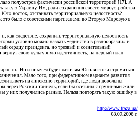
лало полуостров фактически российской территорией [17]. А
ть такую Украину. Им, ради сохранения своего мироустройства
 Юго-восток, отстаивать территориальную целостность?
ак это было с советскими партизанами во Вторую Мировую в
и, как следствие, сохранить территориальную целостность
оторый условно можно назвать «единство в разнообразии» и
ый сердцу президента, но трезвый и сознательный
и вернут свою культурную идентичность, на первый план
зировать. Но и незачем будет жителям Юго-востока стремиться
граничения. Мало того, при федеративном варианте развития
ассчитывать на аннексию территорий, где люди довольны
ы через Рокский тоннель, если бы осетины с грузинами жили
ны у них получились разные. Нельзя повторять такую ошибку в
http://www.fraza.ua/
08.09.2008 г.