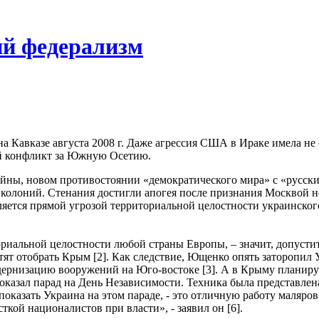
ий федерализм
а Кавказе августа 2008 г. Даже агрессия США в Ираке имела не 
ий конфликт за Южную Осетию.
ны, новом противостоянии «демократического мира» с «русским
колоний. Стенания достигли апогея после признания Москвой 
яется прямой угрозой территориальной целостности украинского
ориальной целостности любой страны Европы, – значит, допусти
отят отобрать Крым [2]. Как следствие, Ющенко опять затороп
дернизацию вооружений на Юго-востоке [3]. А в Крыму планиру
показал парад на День Независимости. Техника была представл
а показать Украина на этом параде, - это отличную работу маляр
й националистов при власти», - заявил он [6].