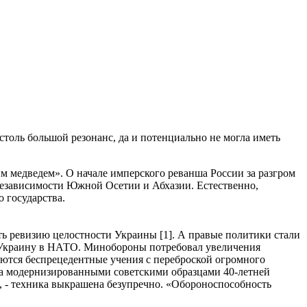
столь большой резонанс, да и потенциально не могла иметь
 медведем». О начале имперского реванша России за разгром
независимости Южной Осетии и Абхазии. Естественно,
 государства.
ть ревизию целостности Украины [1]. А правые политики стали
ил Украину в НАТО. Минобороны потребовал увеличения
ются беспрецедентные учения с переброской огромного
ена модернизированными советскими образцами 40-летней
ов, - техника выкрашена безупречно. «Обороноспособность