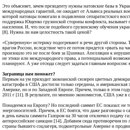
Это объясняет, зачем президенту нужны натовские базы в Укра
международных гарантий, он ожидает от Альянса реальных во
которой натовцы помогали в подавлении сепаратистского восст
поддержка Ющенко грузинской стороны конфликта, вызывает по
населения. И, что после подобного грузинскому обучения укр
[8]. Нужна ли нам целостность такой ценой?
«Суверенную» истерику подогревают и речи другой стороны. Та
врагом России, вследствие чего ее потом придется «рвать на ч
произошло это не после боев за Цхинвал. Апелляции к неруши
не этики или международного права, а потенциальной возможн
планируют. А уже отсюда следует задаться главным вопросом:
Заграница нам поможет?
Первым на ум приходит заокеанский сюзерен цветных демократи
катастрофа в США достигли только середины, и американская э
Америке, но и по Западной Европе. Причем, только в этом го
2011 г [11]. В результате, по мнению экономистов, США уже в
Понадеемся на Европу? Но последний саммит ЕС показал: не то
энергоносителей. Причем, в ЕС боятся, что даже разговоры о с
в день начала саммита Газпром на 30 часов отключил подачу га
антироссийские санкции [14]. Добавим сюда противоречия по 
страны бывшего соцлагеря, подконтрольные Америке и продв