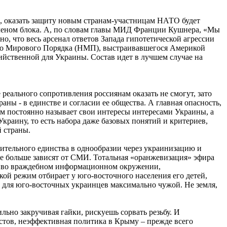
ы, оказать защиту новым странам-участницам НАТО будет
 членом блока. А, по словам главы МИД Франции Кушнера, «Мы
сно, что весь арсенал ответов Запада гипотетической агрессии
ого Мирового Порядка (НМП), выстраивавшегося Америкой
йственной для Украины. Состав идет в лучшем случае на
 реального сопротивления россиянам оказать не смогут, зато
ны - в единстве и согласии ее общества. А главная опасность,
жим постоянно называет свои интересы интересами Украины, а
Украину, то есть набора даже базовых понятий и критериев,
 страны.
ительного единства в однообразии через украинизацию и
 больше зависят от СМИ. Тотальная «оранжевизация» эфира
ся во враждебном информационном окружении,
ой режим отбирает у юго-восточного населения его детей,
ала для юго-восточных украинцев максимально чужой. Не земля,
ьно закручивая гайки, рискуешь сорвать резьбу. И
тов, неэффективная политика в Крыму – прежде всего