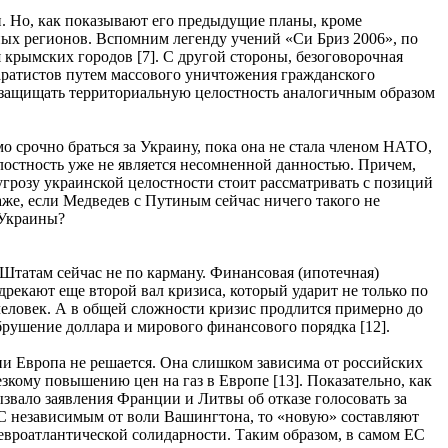
н. Но, как показывают его предыдущие планы, кроме
ых регионов. Вспомним легенду учений «Си Бриз 2006», по
 крымских городов [7]. С другой стороны, безоговорочная
аратистов путем массового уничтожения гражданского
ы защищать территориальную целостность аналогичным образом
 срочно браться за Украину, пока она не стала членом НАТО,
целостность уже не является несомненной данностью. Причем,
грозу украинской целостности стоит рассматривать с позиций
же, если Медведев с Путиным сейчас ничего такого не
 Украины?
 Штатам сейчас не по карману. Финансовая (ипотечная)
рекают еще второй вал кризиса, который ударит не только по
человек. А в общей сложности кризис продлится примерно до
обрушение доллара и мирового финансового порядка [12].
ии Европа не решается. Она слишком зависима от российских
езкому повышению цен на газ в Европе [13]. Показательно, как
ызвало заявления Франции и Литвы об отказе голосовать за
ЕС независимым от воли Вашингтона, то «новую» составляют
вроатлантической солидарности. Таким образом, в самом ЕС