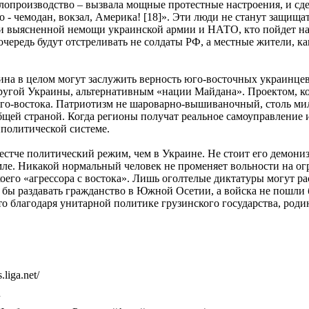
лопроизводство – вызвала мощные протестные настроения, и сде
 - чемодан, вокзал, Америка! [18]». Эти люди не станут защища
ри выясненной немощи украинской армии и НАТО, кто пойдет на
ередь будут отстреливать не солдаты РФ, а местные жители, к
на в целом могут заслужить верность юго-восточных украинцев 
Другой Украины, альтернативным «нации Майдана». Проектом, к
го-востока. Патриотизм не шароварно-вышиваночный, столь мил
щей страной. Когда регионы получат реальное самоуправление 
политической системе.
жестче политический режим, чем в Украине. Не стоит его демони
емле. Никакой нормальный человек не променяет вольности на о
оего «агрессора с востока». Лишь оголтелые диктатуры могут р
ы раздавать гражданство в Южной Осетии, а войска не пошли б
о благодаря унитарной политике грузинского государства, роди
liga.net/