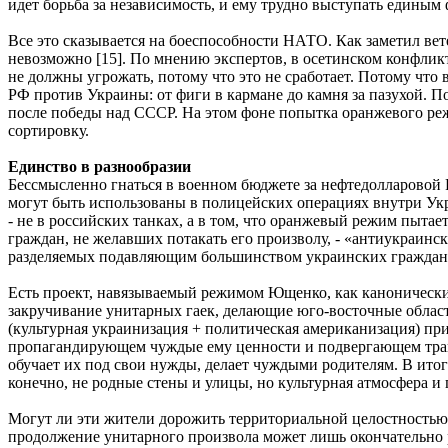
идет борьба за независимость, и ему трудно выступать единым
Все это сказывается на боеспособности НАТО. Как заметил ве
невозможно [15]. По мнению экспертов, в осетинском конфли
не должны угрожать, потому что это не сработает. Потому что в
РФ против Украины: от фиги в кармане до камня за пазухой.
после победы над СССР. На этом фоне попытка оранжевого реж
сортировку.
Единство в разнообразии
Бессмысленно гнаться в военном бюджете за нефтедолларовой Ро
могут быть использованы в полицейских операциях внутри Укра
- не в российских танках, а в том, что оранжевый режим пыта
граждан, не желавших потакать его произволу, - «антиукраинск
разделяемых подавляющим большинством украинских граждан. 
Есть проект, навязываемый режимом Ющенко, как канонически
закручивание унитарных гаек, делающие юго-восточные облас
(культурная украинизация + политическая американизация) пр
пропагандирующем чуждые ему ценности и подвергающем травле
обучает их под свои нужды, делает чуждыми родителям. В итоге,
конечно, не родные стены и улицы, но культурная атмосфера и
Могут ли эти жители дорожить территориальной целостностью с
продолжение унитарного произвола может лишь окончательно 