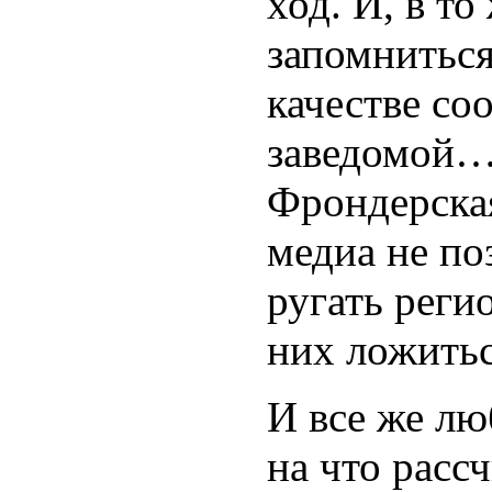
ход. И, в то
запомниться
качестве со
заведомой…
Фрондерска
медиа не по
ругать реги
них ложитьс
И все же лю
на что расс