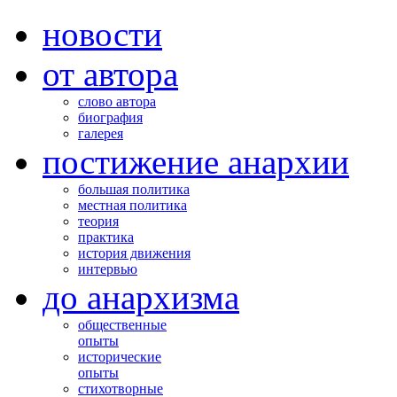
новости
от автора
слово автора
биография
галерея
постижение анархии
большая политика
местная политика
теория
практика
история движения
интервью
до анархизма
общественные
опыты
исторические
опыты
стихотворные