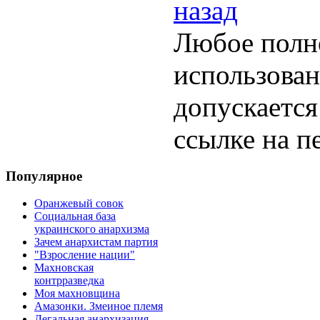
назад
Любое полн
использован
допускается
ссылке на п
Популярное
Оранжевый совок
Социальная база
украинского анархизма
Зачем анархистам партия
"Взросление нации"
Махновская
контрразведка
Моя махновщина
Амазонки. Змеиное племя
Легальная анархизация