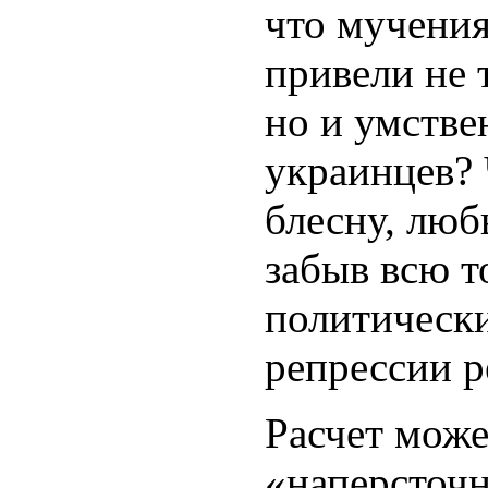
что мучения
привели не 
но и умств
украинцев? 
блесну, люб
забыв всю т
политическ
репрессии р
Расчет може
«наперсточн