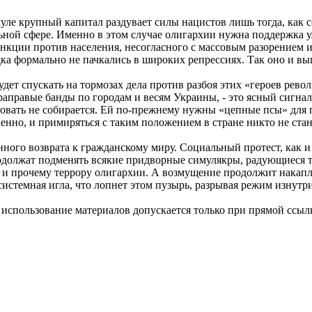
ле крупный капитал раздувает силы нацистов лишь тогда, как со
ьной сфере. Именно в этом случае олигархии нужна поддержка у
нкции против населения, несогласного с массовым разорением 
ка формально не пачкались в широких репрессиях. Так оно и вы
дет спускать на тормозах дела против разбоя этих «героев рево
аправые банды по городам и весям Украины, - это ясный сигнал
овать не собирается. Ей по-прежнему нужны «цепные псы» для 
венно, и примиряться с таким положением в стране никто не ста
ного возврата к гражданскому миру. Социальный протест, как и 
родолжат подменять всякие придворные симулякры, радующиеся 
и прочему террору олигархии. А возмущение продолжит накапли
системная игла, что лопнет этом пузырь, разрывая режим изнутри
использование материалов допускается только при прямой ссыл