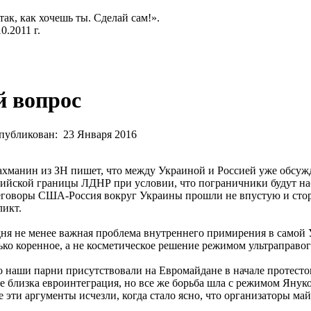
так, как хочешь ты. Сделай сам!».
.2011 г.
 вопрос
публикован:
23 Января 2016
манин из ЗН пишет, что между Украиной и Россией уже обсуж
сийской границы ЛДНР при условии, что пограничники будут на
ереговоры США-Россия вокруг Украины прошли не впустую и ст
ликт.
дня не менее важная проблема внутреннего примирения в самой 
ко коренное, а не косметическое решение режимом ультраправог
о наши парни присутствовали на Евромайдане в начале протестов
не близка евроинтеграция, но все же борьба шла с режимом Янук
се эти аргументы исчезли, когда стало ясно, что организаторы ма