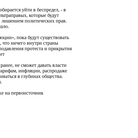
бирается уйти в беспредел, - в
льтраправых, которые будут
и лишением политических прав.
шло.
люции», пока будут существовать
, что ничего внутри страны
подавления протеста и прикрытия
нет
ранее, не сможет давать власти
тарифам, инфляции, распродаже
ваться в глубинах общества.
.
ке на первоисточник