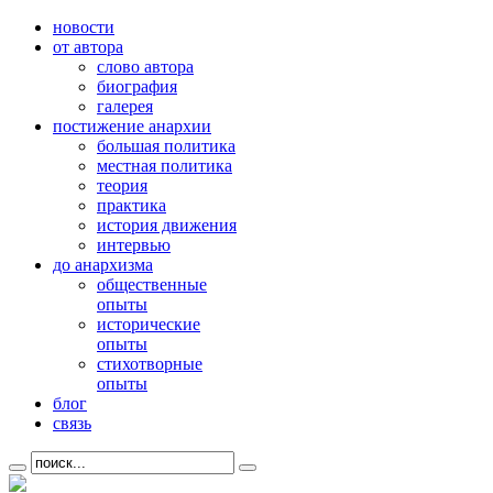
новости
от автора
слово автора
биография
галерея
постижение анархии
большая политика
местная политика
теория
практика
история движения
интервью
до анархизма
общественные
опыты
исторические
опыты
стихотворные
опыты
блог
связь