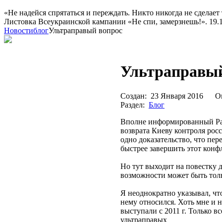
«Не надейся спрятаться и переждать. Никто никогда не сделает 
Листовка Всеукраинской кампании «Не спи, замерзнешь!». 19.10
Новости
блог
Ультраправый вопрос
Ультраправый
Создан:
23 Января 2016
О
Раздел:
Блог
Вполне информированный Рах
возврата Киеву контроля рос
одно доказательство, что п
быстрее завершить этот конф
Но тут выходит на повестку 
возможности может быть толь
Я неоднократно указывал, чт
нему относился. Хоть мне и 
выступали с 2011 г. Только в
ультраправых