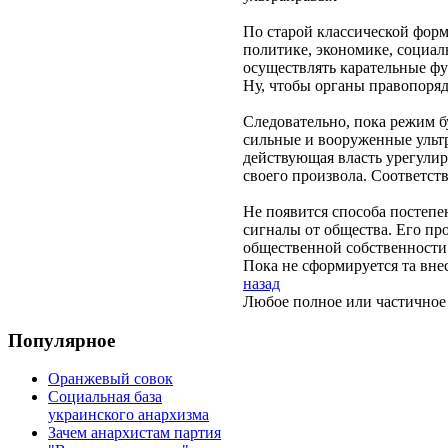
По старой классической форму
политике, экономике, социал
осуществлять карательные фу
Ну, чтобы органы правопоряд
Следовательно, пока режим бу
сильные и вооруженные ультр
действующая власть урегулир
своего произвола. Соответст
Не появится способа постепен
сигналы от общества. Его п
общественной собственности 
Пока не сформируется та вне
назад
Любое полное или частичное 
Популярное
Оранжевый совок
Социальная база
украинского анархизма
Зачем анархистам партия