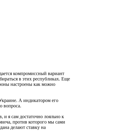
дается компромиссный вариант
бираться в этих республиках. Еще
ороны настроены как можно
Украине. А индикатором его
о вопроса.
, и я сам достаточно лояльно к
овича, против которого мы сами
йдана делают ставку на