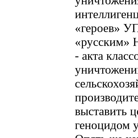
уничтожени
интеллигенц
«героев» У
«русским» 
- акта клас
уничтожени
сельскохозя
производите
выставить 
геноцидом у