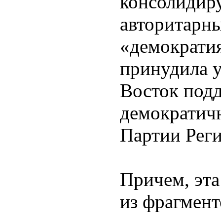
консолидир
авторитарны
«демократи
принудила 
Восток подд
демократич
Партии Реги
Причем, эта
из фрагмент