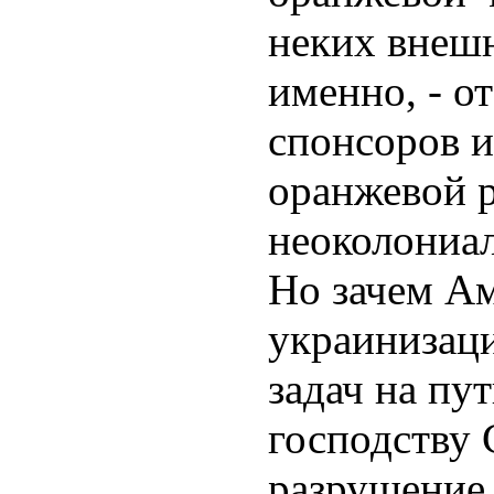
неких внешн
именно, - о
спонсоров и
оранжевой р
неоколониа
Но зачем А
украинизаци
задач на пу
господству
разрушение 