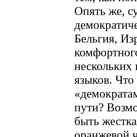
Опять же, 
демократиче
Бельгия, Изр
комфортног
нескольких 
языков. Что
«демократа
пути? Возм
быть жестка
оранжевой ч