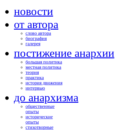
новости
от автора
слово автора
биография
галерея
постижение анархии
большая политика
местная политика
теория
практика
история движения
интервью
до анархизма
общественные
опыты
исторические
опыты
стихотворные