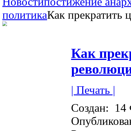
Новости
постижение анар
политика
Как прекратить 
Как прек
революц
| Печать |
Создан:
14 
Опубликова