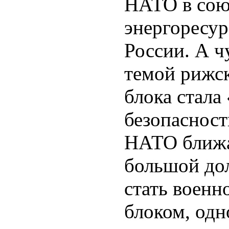
НАТО в сою
энергоресур
России. А ч
темой рижск
блока стала
безопасност
НАТО ближа
большой до
стать военн
блоком, одн