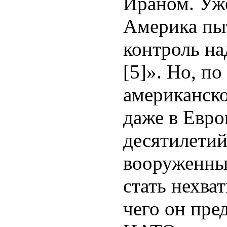
Ираном. Уже
Америка пыт
контроль н
[5]». Но, п
американско
даже в Евр
десятилети
вооруженны
стать нехва
чего он пр