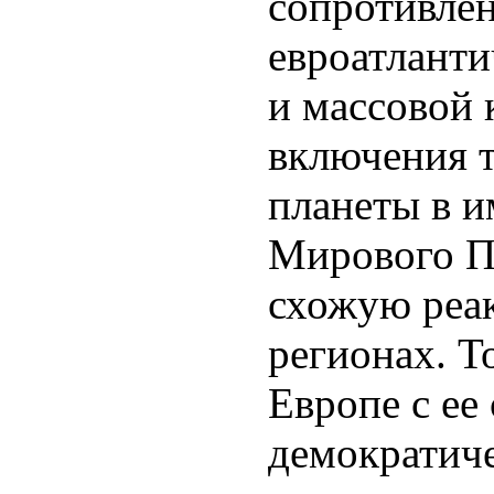
сопротивлен
евроатланти
и массовой
включения т
планеты в 
Мирового П
схожую реа
регионах. Т
Европе с ее
демократич