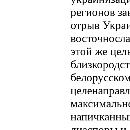
регионов з
отрыв Укра
восточносла
этой же цел
близкородс
белорусском
целенаправ
максимальн
напичканны
диаспоры и