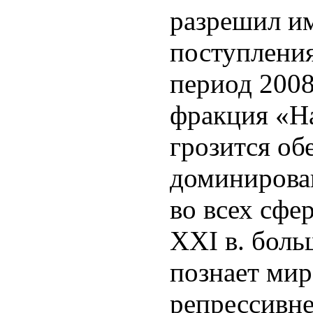
разрешил и
поступлени
период 2008 
фракция «Н
грозится об
доминирова
во всех сфе
XXI в. бол
познает мир
репрессивне