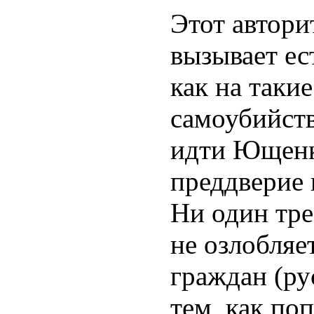
Этот автор
вызывает ес
как на таки
самоубийст
идти Ющенк
преддверие 
Ни один тр
не озлобляе
граждан (ру
тем, как по