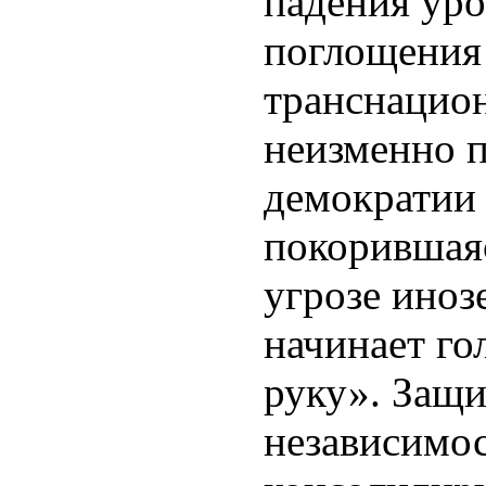
падения уро
поглощения
транснацио
неизменно 
демократии 
покорившаяс
угрозе ино
начинает го
руку». Защ
независимос