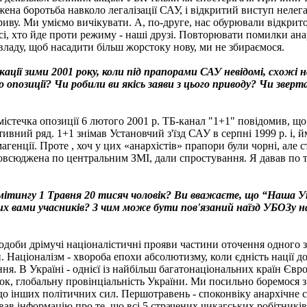
ена боротьба навколо легалізації САУ, і відкритий виступ нелега
зриву. Ми уміємо вичікувати. А, по-друге, наc обурювали відкрито
сі, хто йде проти режиму - наші друзі. Повторювати помилки ана
ладу, щоб насадити більш жорстоку нову, ми не збираємося.
окації зими 2001 року, коли під прапорами САУ невідомі, схожі н
опозиції? Чи робили ви якісь заяви з цього приводу? Чи зверта
містечка опозиції 6 лютого 2001 р. ТБ-канал "1+1" повідомив, що
ивний ряд. 1+1 знімав Установчий з'їзд САУ в серпні 1999 р. і, й
агенції. Проте , хоч у цих «анархістів» прапори були чорні, але с
овсюджена по центральним ЗМІ, дали спростування. Я давав по т
і мітингу 1 Травня 20 тисяч чоловік? Ви вважаєте, що “Наша Укр
них вами учасників? З чим може бути пов'язаний наїзд УБОЗу 
одоби дрімучі націоналістичні прояви частини оточення одного 
. Націоналізм - хвороба епохи абсолютизму, коли єдність нації 
ня. В Україні - однієї із найбільш багатонаціональних країн Євро
ток, глобальну провінціальність України. Ми посильно боремося
а до інших політичних сил. Першотравень - споконвіку анархічне с
ав інформацію про те, що всі 5 страчених чикагських робітників,