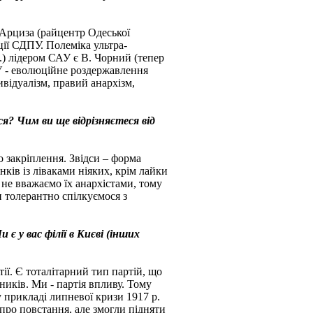
. Арциза (райцентр Одеської
ції СДПУ. Полеміка ультра-
р.) лідером САУ є В. Чорний (тепер
САУ - еволюційне роздержавлення
ивідуалізм, правий анархізм,
ся? Чим ви ще відрізняєтеся від
 закріплення. Звідси – форма
унків із ліваками ніяких, крім лайки
 не вважаємо їх анархістами, тому
и толерантно спілкуємося з
 є у вас філії в Києві (інших
ії. Є тоталітарний тип партій, що
ьників. Ми - партія впливу. Тому
 прикладі липневої кризи 1917 р.
 про повстання, але змогли підняти