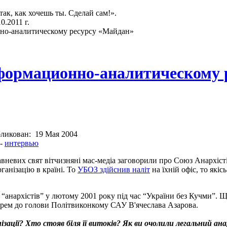
так, как хочешь ты. Сделай сам!».
.2011 г.
о-аналитическому ресурсу «Майдан»
ормационно-аналитическому 
ликован:
19 Мая 2004
-
интервью
вневих свят вітчизняні мас-медіа заговорили про Союз Анархіст
ганізацію в країні. То
УБОЗ здійснив наліт
на їхній офіс, то якіс
ї “анархістів” у лютому 2001 року під час “України без Кучми”. 
арем до голови Політвиконкому САУ В'ячеслава Азарова.
нізації? Хто стояв біля її витоків? Як ви очолили легальний ан