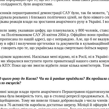
солідарності, були анархістами.
учасників першотравневої демонстрації САУ були, так би мовити, 
ідувала реальних і близьких політичних цілей, не було ніякого се
кава реакція влади на зростання анархічного руху в Україні. І во
нили заяву, указавши цифру, що планувалася, у 800 чоловік, ставс
 на Політвиконком САУ 26 квітня 2004 р. Офіційно вони прийш
 прописана по нашій адресі, що є неправдою. Але, що б не вказув
у в офісі і вилучення оргтехніки та документів в кульмінаційни
 говорить про те, що українська влада смертельно боїться маршу н
лком задоволені. Наскільки мені відомо, ні в Росії, ні в Україн
и ми збиралися виступити проти приватизації нашого свята кому
а КПУ. Поки що ми змогли відбити лише кілька комп'ютерів. Том
зд цього року до Києва? Чи ви й раніше приїздили? Як пройшла 
уло ексцесів?
тивні заходи влади проти анархічного Першотравня підштовхнули 
ика була імовірність того, що в столиці репресії продовжаться. Ал
іцейщиною. Тому ми вивели тільки добровольців з числа членів 
на в 76 активістів наробила достатньо шереху. Міліції й офіцері