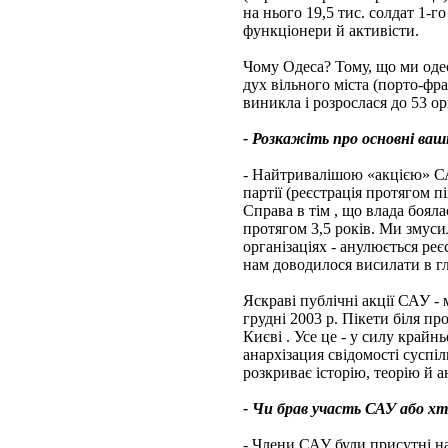
на нього 19,5 тис. солдат 1-
функціонери й активісти.
Чому Одеса? Тому, що ми одеси
дух вільного міста (порто-фра
виникла і розрослася до 53 орг
- Розкажіть про основні ваші
- Найтривалішою «акцією» САУ
партії (реєстрація протягом п
Справа в тім , що влада бояла
протягом 3,5 років. Ми змуси
організаціях - анулюється ре
нам доводилося висилати в гл
Яскраві публічні акції САУ -
грудні 2003 р. Пікети біля пр
Києві . Усе це - у силу крайн
анархізация свідомості суспі
розкриває історію, теорію й 
- Чи брав участь САУ або хто
- Члени САУ були присутні на