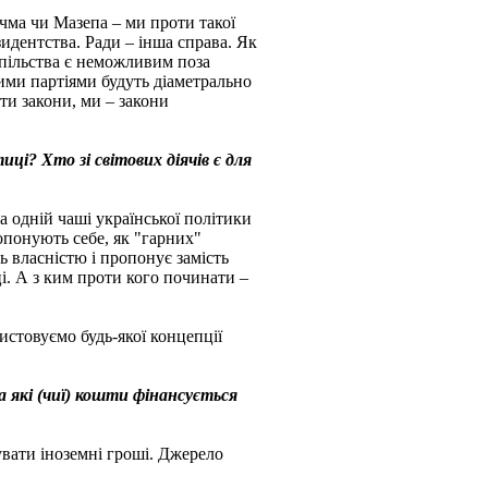
учма чи Мазепа – ми проти такої
идентства. Ради – інша справа. Як
спільства є неможливим поза
шими партіями будуть діаметрально
ти закони, ми – закони
иці? Хто зі світових діячів є для
а одній чаші української політики
опонують себе, як "гарних"
ь власністю і пропонує замість
иці. А з ким проти кого починати –
ристовуємо будь-якої концепції
За які (чиї) кошти фінансується
увати іноземні гроші. Джерело