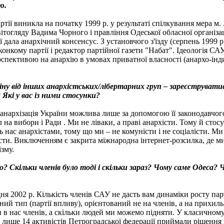
ю.
артії виникла на початку 1999 р. у результаті спілкування мера м
світогляду Вадима Чорного і правління Одеської обласної організа
ії дала анархічний консенсус. З установчого з'їзду (серпень 1999 
иконкому партії і редактор партійної газети "Набат". Ідеологія 
ерспективою на анархію в умовах приватної власності (анархо-інд
міну від інших анархістських/лібертарних груп – зареєструвати
 Які у вас із ними стосунки?
анархізація України можлива лише за допомогою її законодавчого
л на вибори і Ради . Ми не ліваки, а праві анархісти. Тому й стос
ь нас анархістами, тому що ми – не комуністи і не соціалісти. Ми
істи. Виключенням є закрита міжнародна інтернет-розсилка, де м
зму.
? Скільки членів було тоді і скільки зараз? Чому саме Одеса? Чи
ня 2002 р. Кількість членів САУ не дасть вам динаміки росту парт
дний тип (партії впливу), орієнтований не на членів, а на прихил
и в нас членів, а скільки людей ми можемо підняти. У класичному
) лише 14 активістів Петроградської федерації приймали рішення