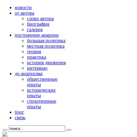
новости
от автора
слово автора
биография
галерея
постижение анархии
большая политика
местная политика
теория
практика
история движения
интервью
до анархизма
общественные
опыты
исторические
опыты
стихотворные
опыты
блог
связь