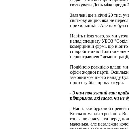
святкувати День міжнародної 
Заявлені ще в січні 20 тис. 
святкову акцію, яка не пересл
прихильників. Але нам була ці
Навіть після того, як ми уточ
напад спецназу УБОЗ "Сокіл"
комерційній фірмі, що нібито
співробітників Політвиконком
першотравневої демонстрації,
Подібною реакцією влади ми ці
офіси жодної партії. Оскільк
замовником цього нападу бул
протесту біля прокуратури.
- З чим пов'язаний ваш приї
підтримав, які гасла, чи не б
- Настільки бурхливі превен
Києва команди з регіонів. Вел
означало спасувати перед пол
маленька, але незалежна коло