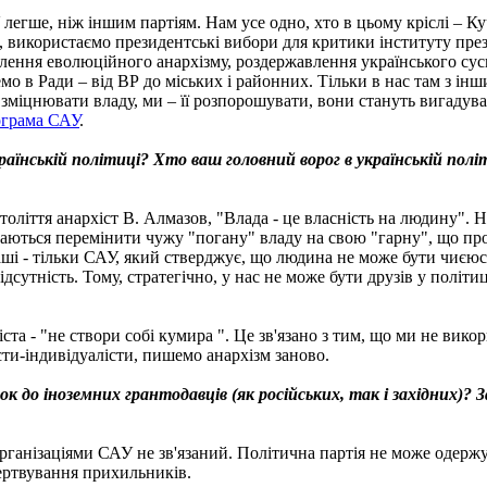
легше, ніж іншим партіям. Нам усе одно, хто в цьому кріслі – К
 використаємо президентські вибори для критики інституту през
плення еволюційного анархізму, роздержавлення українського су
мо в Ради – від ВР до міських і районних. Тільки в нас там з ін
 зміцнювати владу, ми – її розпорошувати, вони стануть вигадува
ограма САУ
.
раїнській політиці? Хто ваш головний ворог в українській політ
толіття анархіст В. Алмазoв, "Влада - це власність на людину". Н
агаються перемінити чужу "погану" владу на свою "гарну", що пр
аші - тільки САУ, який стверджує, що людина не може бути чиєюс
відсутність. Тому, стратегічно, у нас не може бути друзів у політ
ста - "не створи собі кумира ". Це зв'язано з тим, що ми не вико
сти-індивідуалісти, пишемо анархізм заново.
к до іноземних грантодавців (як російських, так і західних)? 
рганізаціями САУ не зв'язаний. Політична партія не може одерж
ертвування прихильників.