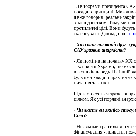
- З виборами президента САУ 
посади в принципі. Можливо,
я вже говорив, реальне закрі
законодавством. Тому ми піде
протилежні цілі. Вони будуть
скасовувати. Докладніше:
пр
- Хто ваш головний друг в ук
САУ зразком анархіста?
- Як помітив на початку ХХ с
– всі партії України, що нам
власників народу. На іншій ч
будь-якої влади її практичну 
питання тактики.
Що ж стосується зразка анархі
цілком. Як усі порядні анархі
- Чи маєте ви якийсь стосуно
Союз?
- Ні з якими грантодавними о
фінансування - приватні пож