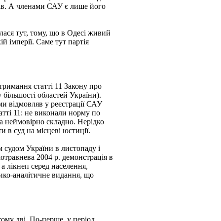
дів. А членами САУ є лише його
лася тут, тому, що в Одесі живий
й імперії. Саме тут партія
отримання статті 11 Закону про
у більшості областей України).
ами відмовляв у реєстрації САУ
атті 11: не виконали норму по
ла неймовірно складно. Нерідко
 в суд на місцеві юстиції.
 судом України в листопаду і
шотравнева 2004 р. демонстрація в
 а лікнеп серед населення,
ико-аналітичне видання, що
ому дві. По-перше, у перiод