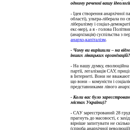
одному реченні вашу ідеологі
- Ідея створення анархічної п
області), ультра-ліберала по 
лібералізму і соціал-демократ
екс-мер), а я - голова Політв
(анархізація) суспільства з п
анархо-капіталізм
.
- Чому ви вирішили – на від
інших лівацьких організацій?
- На нашу думку, еволюційна 
партії, легалізація САУ, приці
в Інтернеті. Вони не вважают
що вони – комуністи і соціал
представниками лівого анархі
- Коли вас було зареєстровано
містах України)?
- САУ зареєстрований 28 груд
прагнуть до масовості, є захі
вірніше запитувати не скільк
(спроба анархічної революції