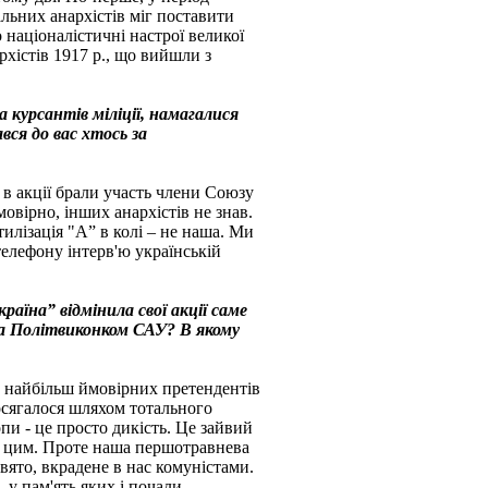
льних анархістів міг поставити
 націоналістичні настрої великої
рхістів 1917 р., що вийшли з
а курсантів міліції, намагалися
вся до вас хтось за
 в акції брали участь члени Союзу
мовірно, інших анархістів не знав.
тилізація "А” в колі – не наша. Ми
елефону інтерв'ю українській
аїна” відмінила свої акції саме
на Політвиконком САУ? В якому
з найбільш ймовірних претендентів
досягалося шляхом тотального
пи - це просто дикість. Це зайвий
 з цим. Проте наша першотравнева
вято, вкрадене в нас комуністами.
 у пам'ять яких і почали