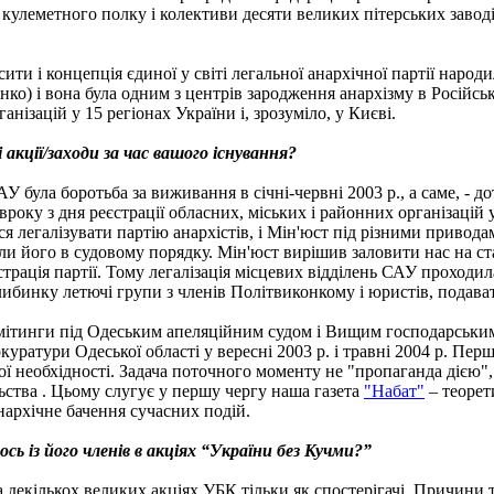
го кулеметного полку і колективи десяти великих пітерських заво
ти і концепція єдиної у світі легальної анархічної партії народи
нко) і вона була одним з центрів зародження анархізму в Російські
анізацій у 15 регіонах України і, зрозуміло, у Києві.
 акції/заходи за час вашого існування?
 була боротьба за виживання в січні-червні 2003 р., а саме, - д
івроку з дня реєстрації обласних, міських і районних організацій 
ся легалізувати партію анархістів, і Мін'юст під різними привод
ли його в судовому порядку. Мін'юст вирішив заловити нас на ст
єстрація партії. Тому легалізація місцевих відділень САУ проходи
ибинку летючі групи з членів Політвиконкому і юристів, подавати
 мітинги під Одеським апеляційним судом і Вищим господарським
окуратури Одеської області у вересні 2003 р. і травні 2004 р. Пер
ьої необхідності. Задача поточного моменту не "пропаганда дією",
льства . Цьому слугує у першу чергу наша газета
"Набат"
– теорет
анархічне бачення сучасних подій.
сь із його членів в акціях “України без Кучми?”
 декількох великих акціях УБК тільки як спостерігачі. Причини т