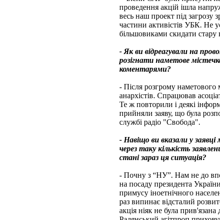
проведення акцій iшла напруж
весь наш проект під загрозу 
частини активістів УБК. Не у
більшовиками скидати стару в
- Як ви відреагували на пров
розігнати наметове містечко 
коментарями?
- Після розгрому наметового 
анархістів. Спрацював асоціат
Те ж повторили і деякі інформ
прийняли заяву, що була розп
службі радіо "Свобода".
- Навіщо ви вказали у заявц
через таку кількість заявле
стані зараз ця ситуація?
- Почну з “НУ”. Нам не до вп
на посаду президента України
примусу іноетнічного населен
раз випинає відсталий розви
акція ніяк не була прив'язан
Радянський агітпроп приховув