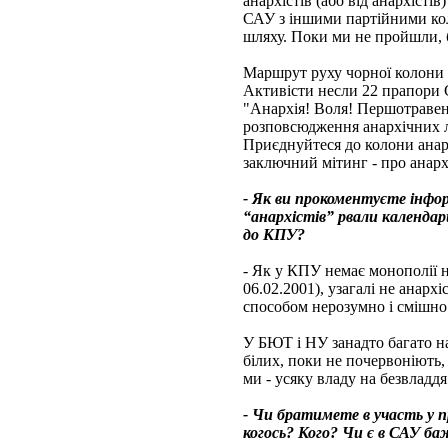
анархістів (або від анархісті
САУ з іншими партійними кол
шляху. Поки ми не пройшли, 
Маршрут руху чорної колони б
Активісти несли 22 прапори 
"Анархія! Воля! Першотравень
розповсюдження анархічних ли
Приєднуйтеся до колони анарх
заключний мітинг - про анар
- Як ви прокоментуєте інфор
“анархістів” рвали календа
до КПУ?
- Як у КПУ немає монополії на
06.02.2001), узагалі не анар
способом нерозумно і смішно.
У БЮТ і НУ занадто багато нац
білих, поки не почервоніють, 
ми - усяку владу на безвладдя
- Чи братимете в участь у 
когось? Кого? Чи є в САУ 