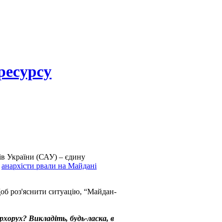
ресурсу
ів України (САУ) – єдину
ь
анархісти рвали на Майдані
Щоб роз'яснити ситуацію, “Майдан-
архорух? Викладіть, будь-ласка, в