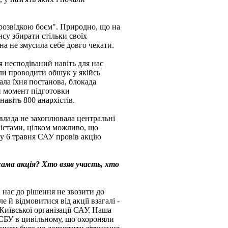
"розвідкою боєм". Природно, що на
нсу збирати стільки своїх
на не змусила себе довго чeкати.
я несподіваний навіть для нас
ли проводити обшук у якійсь
ала їхня постанова, блокада
й момент підготовки
авіть 800 анархістів.
і влада не захоплювала центральні
ністами, цілком можливо, що
у 6 травня САУ провів акцію
сама акція? Хто взяв участь, хто
нас до рішення не звозити до
е й відмовитися від акції взагалі -
Київської організації САУ. Наша
в СБУ в цивільному, що охороняли