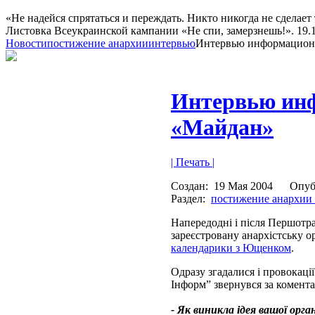
«Не надейся спрятаться и переждать. Никто никогда не сделает 
Листовка Всеукраинской кампании «Не спи, замерзнешь!». 19.10
Новости
постижение анархии
интервью
Интервью информационн
Интервью инф
«Майдан»
| Печать |
Создан:
19 Мая 2004
Опуб
Раздел:
постижение анархии
Напередодні і після Першотра
зареєстровану анархістську ор
календарики з Ющенком
.
Одразу згадалися і провокаці
Інформ” звернувся за комент
- Як виникла ідея вашої орга