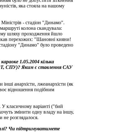
данням було не допустити зіткнення
уністів, яка стояла на нашому
Міністрів - стадіон "Динамо".
 маршруті колона скандувала:
сьому шляху проходження йшло
ликав перехожих: "Шановні кияни!
 стадіону "Динамо" було проведено
караоке 1.05.2004 кілька
ЮТ, СПУ)? Яким є ставлення САУ
и інші анархісти, лжеанархісти (як
 своє відношення подібним
. У класичному варіанті ("бий
хочуть змінити одну владу на іншу,
и не розглядалося.
агалі? Чи підтримуватимете