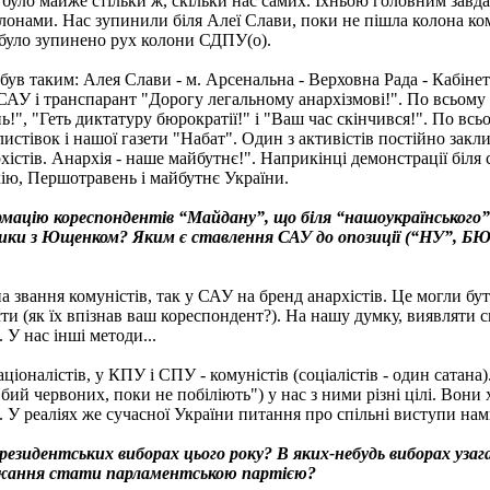
в) було майже стільки ж, скільки нас самих. Їхньою головним зав
онами. Нас зупинили біля Алеї Слави, поки не пішла колона ком
було зупинено рух колони СДПУ(о).
ув таким: Алея Слави - м. Арсенальна - Верховна Рада - Кабінет 
САУ і транспарант "Дорогу легальному анархізмові!". По всьому
!", "Геть диктатуру бюрократії!" і "Ваш час скінчився!". По в
стівок і нашої газети "Набат". Один з активістів постійно зак
істів. Анархія - наше майбутнє!". Наприкінці демонстрації біля
хію, Першотравень і майбутнє України.
мацію кореспондентів “Майдану”, що біля “нашоукраїнського” 
рики з Ющенком? Яким є ставлення САУ до опозиції (“НУ”, Б
 звання комуністів, так у САУ на бренд анархістів. Це могли бут
хісти (як їх впізнав ваш кореспондент?). На нашу думку, виявляти
 У нас інші методи...
іоналістів, у КПУ і СПУ - комуністів (соціалістів - один сатана)
бий червоних, поки не побіліють") у нас з ними різні цілі. Вони 
. У реаліях же сучасної України питання про спільні виступи нам
президентських виборах цього року? В яких-небудь виборах уз
бажання стати парламентською партією?