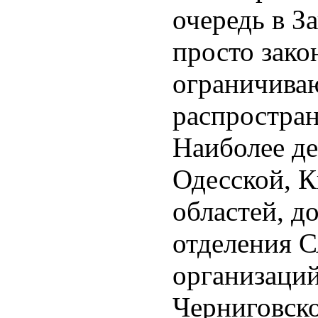
очередь в З
просто зако
ограничиваю
распростран
Наиболее д
Одесской, К
областей, д
отделения С
организаци
Черниговск