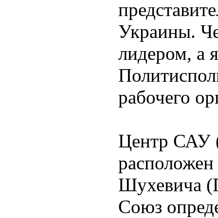
представите
Украины. Ч
лидером, а 
Политисполк
рабочего ор
Центр САУ 
расположен 
Шухевича (П
Союз опред