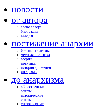
новости
от автора
слово автора
биография
галерея
постижение анархии
большая политика
местная политика
теория
практика
история движения
интервью
до анархизма
общественные
опыты
исторические
опыты
стихотворные