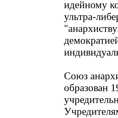
идейному к
ультра-либе
"анархиств
демократией
индивидуал
Союз анарх
образован 19
учредительн
Учредителя