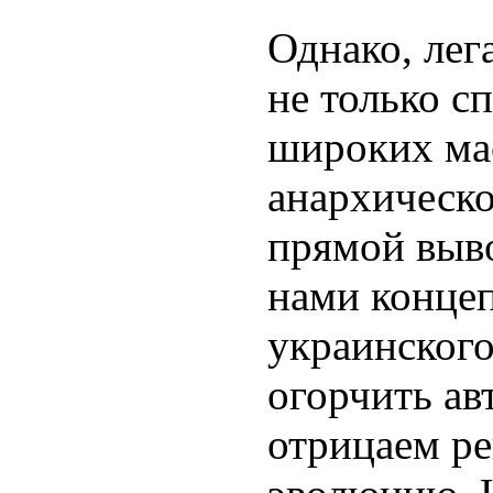
Однако, лега
не только с
широких ма
анархическ
прямой выво
нами конце
украинского
огорчить ав
отрицаем р