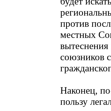
будет искат
региональны
против посл
местных Сов
вытеснения
союзников с
гражданског
Наконец, по
пользу лега