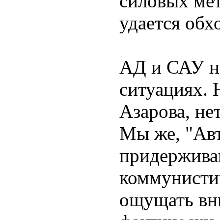
силовых мет
удается обх
АД и САУ н
ситуациях. 
Азарова, не
Мы же, "Ав
придержива
коммунистич
ощущать в