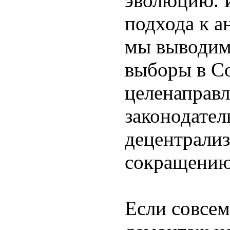
эволюцию. 
подхода к а
мы выводим
выборы в Со
целенаправ
законодател
децентрализ
сокращению
Если совсем