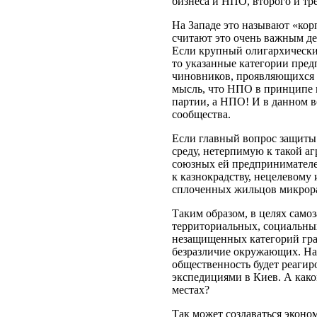
бизнеса и НПО, второго и тр
На Западе это называют «кор
считают это очень важным де
Если крупный олигархический
то указанные категории пред
чиновников, проявляющихся 
мысль, что НПО в принципе 
партии, а НПО! И в данном в
сообщества.
Если главный вопрос защиты 
среду, нетерпимую к такой а
союзных ей предпринимателей
к казнокрадству, нецелевому
сплоченных жильцов микрорай
Таким образом, в целях само
территориальных, социальны
незащищенных категорий гра
безразличие окружающих. Нах
общественность будет реагир
экспедициями в Киев. А како
местах?
Так может создаваться эконо