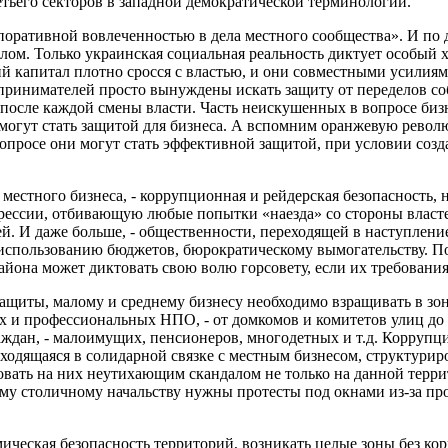
етьего секторов в западной демократической терминологии.
поративной вовлеченностью в дела местного сообщества». И по
лом. Только украинская социальная реальность диктует особый х
 капитал плотно сросся с властью, и они совместными усилиям
принимателей просто вынуждены искать защиту от переделов со
после каждой смены власти. Часть неискушенных в вопросе биз
могут стать защитой для бизнеса. А вспомним оранжевую револ
опросе они могут стать эффективной защитой, при условии созд
местного бизнеса, - коррупционная и рейдерская безопасность,
грессии, отбивающую любые попытки «наезда» со стороны власт
. И даже больше, - общественности, переходящей в наступлени
 использованию бюджетов, бюрократическому вымогательству. По
она может диктовать свою волю горсовету, если их требования
защиты, малому и среднему бизнесу необходимо взращивать в зон
х и профессиональных НПО, - от домкомов и комитетов улиц до
ждан, - малоимущих, пенсионеров, многодетных и т.д. Коррупц
одящаяся в солидарной связке с местным бизнесом, структурир
овать на них неутихающим скандалом не только на данной терр
му столичному начальству нужны протесты под окнами из-за пр
мическая безопасность территорий, возникать целые зоны без к