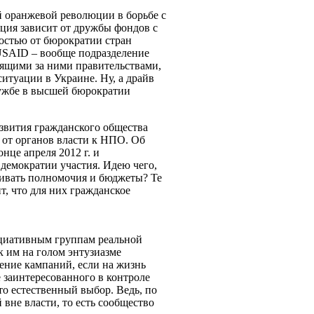
й оранжевой революции в борьбе с
тация зависит от дружбы фондов с
остью от бюрократии стран
USAID – вообще подразделение
оящими за ними правительствами,
итуации в Украине. Ну, а драйв
лужбе в высшей бюрократии
азвития гражданского общества
 от органов власти к НПО. Об
нце апреля 2012 г. и
емократии участия. Идею чего,
ваивать полномочия и бюджеты? Те
т, что для них гражданское
ициативным группам реальной
 им на голом энтузиазме
ение кампаний, если на жизнь
е заинтересованного в контроле
то естественный выбор. Ведь, по
вне власти, то есть сообщество