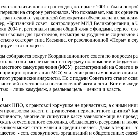
ую «аполитичность» грантоедов, которые с 2001 г. были опоро
. перешли на сторону регионалов. Что показывает, как их ориен
 грантоедов от украинской бюрократии обусловлена их зависим
ер, «Британский совет» контролирует МИД Великобритании, а 
и 2004 г., регионалы нашли общий язык с фондами, вернее, ст
тали своими для грантоедов, несмотря на ухудшение социальной с
ретьего сектора» типа Каськива, от революционной «Поры» к с
ирует этот процесс.
еды собираются вокруг Координационного совета по вопросам р
которого они рассчитывают на передачу полномочий и бюджетов
 местного самоуправления (МСУ), рассмотренный на Совете в ко
принцип организации МСУ, усиление роли самоорганизации и д
игают украинские анархисты. Но с подачи Совета кто станет ос
нансовой отчетности и постановочной активности. Вот и выходи
тью – лишь камуфляж, а реальная цель – деньги и власть.
КТ
ядовых НПО, к грантовой кормушке не причастных, а с ними ин
 произволом власти и трудностями перманентного кризиса? Как
тивность, многие ли скинутся в кассу взаимопомощи на провед
 искать отечественного союзника, обладающего ресурсами и такж
зником может стать малый и средний бизнес. Даже в теории – э
щество, - есть совокупность организаций и общественных связей 