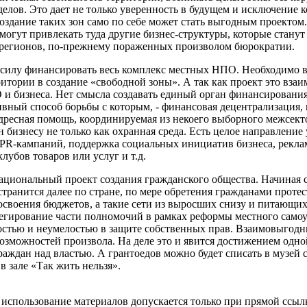
делов. Это дает не только уверенность в будущем и исключение
здание таких зон само по себе может стать выгодным проектом.
смогут привлекать туда другие бизнес-структуры, которые стану
 регионов, по-прежнему пораженных произволом бюрократии.
силу финансировать весь комплекс местных НПО. Необходимо в
ритории в создание «свободной зоны». А так как проект это вза
 бизнеса. Нет смысла создавать единый орган финансирования 
ивный способ борьбы с которым, - финансовая децентрализация,
ресная помощь, координируемая из некоего выборного межсекто
 бизнесу не только как охранная среда. Есть целое направление
 PR-кампаний, поддержка социальных инициатив бизнеса, рекла
лубов товаров или услуг и т.д.
ациональный проект создания гражданского общества. Начиная 
странится далее по стране, по мере обретения гражданами прот
освоения бюджетов, а такие сети из выросших снизу и питающ
легирование части полномочий в рамках реформы местного самоу
стью и неумелостью в защите собственных прав. Взаимовыгодны
зможностей произвола. На деле это и явится достижением одно
раждан над властью. А грантоедов можно будет списать в музей 
в зале «Так жить нельзя».
использование материалов допускается только при прямой ссыл