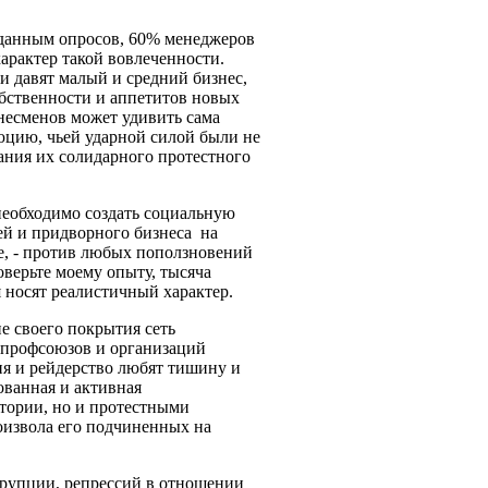
 данным опросов, 60% менеджеров
арактер такой вовлеченности.
и давят малый и средний бизнес,
бственности и аппетитов новых
несменов может удивить сама
юцию, чьей ударной силой были не
ания их солидарного протестного
 необходимо создать социальную
ей и придворного бизнеса на
е, - против любых поползновений
верьте моему опыту, тысяча
 носят реалистичный характер.
е своего покрытия сеть
 профсоюзов и организаций
ия и рейдерство любят тишину и
ованная и активная
итории, но и протестными
оизвола его подчиненных на
оррупции, репрессий в отношении