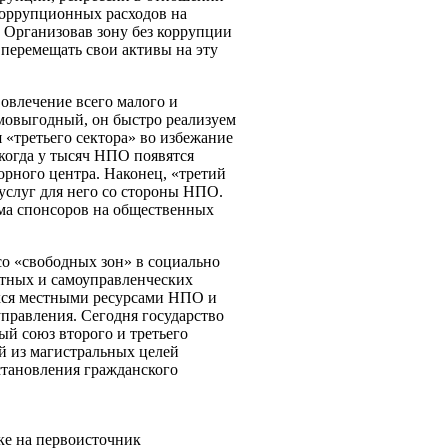
 коррупционных расходов на
 Организовав зону без коррупции
т перемещать свои активы на эту
овлечение всего малого и
имовыгодный, он быстро реализуем
«третьего сектора» во избежание
 когда у тысяч НПО появятся
рного центра. Наконец, «третий
 услуг для него со стороны НПО.
ма спонсоров на общественных
со «свободных зон» в социально
естных и самоуправленческих
ихся местными ресурсами НПО и
правления. Сегодня государство
й союз второго и третьего
й из магистральных целей
становления гражданского
ке на первоисточник