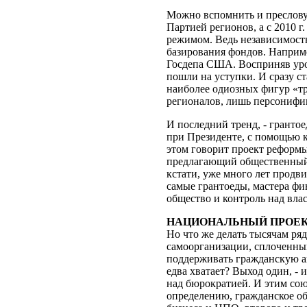
Можно вспомнить и пресловут
Партией регионов, а с 2010 г
режимом. Ведь независимость
базирования фондов. Наприм
Госдепа США. Восприняв урок
пошли на уступки. И сразу с
наиболее одиозных фигур «т
регионалов, лишь персонифиц
И последний тренд, - гранто
при Президенте, с помощью 
этом говорит проект реформы
предлагающий общественный 
кстати, уже много лет продв
самые грантоеды, мастера фи
общество и контроль над влас
НАЦИОНАЛЬНЫЙ ПРОЕ
Но что же делать тысячам р
самоорганизации, сплоченным
поддерживать гражданскую ак
едва хватает? Выход один, -
над бюрократией. И этим сою
определению, гражданское об