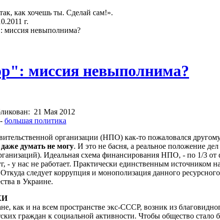
так, как хочешь ты. Сделай сам!».
.2011 г.
": миссия невыполнима?
ор": миссия невыполнима?
ликован:
21 Мая 2012
-
большая политика
вительственной организации (НПО) как-то пожаловался друго
ь даже думать не могу
. И это не басня, а реальное положение де
ганизаций). Идеальная схема финансирования НПО, - по 1/3 от 
г, - у нас не работает. Практически единственным источником
Откуда следует коррупция и монополизация данного ресурсного н
ства в Украине.
КИ
не, как и на всем пространстве экс-СССР, возник из благовидно
ских граждан к социальной активности. Чтобы общество стало б