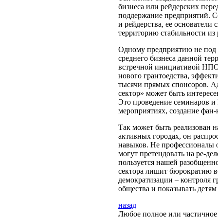
бизнеса или рейдерских пере
поддержание предприятий. Со
и рейдерства, ее основатели 
территорию стабильности из
Одному предприятию не под 
среднего бизнеса данной тер
встречной инициативой НПО и
нового грантоедства, эффект
тысячи прямых спонсоров. Ад
сектор» может быть интересен
Это проведение семинаров и
мероприятиях, создание фан-к
Так может быть реализован н
активных городах, он распро
навыков. Не профессионалы 
могут претендовать на ре-де
пользуется нашей разобщенно
сектора лишит бюрократию во
демократизации – контроля г
общества и показывать детям 
назад
Любое полное или частичное 