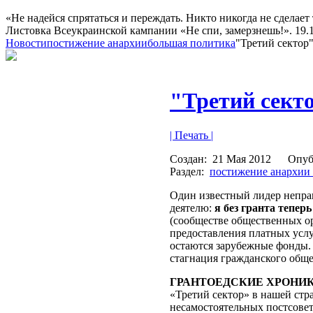
«Не надейся спрятаться и переждать. Никто никогда не сделает 
Листовка Всеукраинской кампании «Не спи, замерзнешь!». 19.10
Новости
постижение анархии
большая политика
"Третий сектор
"Третий сект
| Печать |
Создан:
21 Мая 2012
Опуб
Раздел:
постижение анархии
Один известный лидер непра
деятелю:
я без гранта тепер
(сообществе общественных ор
предоставления платных услу
остаются зарубежные фонды. 
стагнация гражданского обще
ГРАНТОЕДСКИЕ ХРОНИ
«Третий сектор» в нашей стра
несамостоятельных постсовет