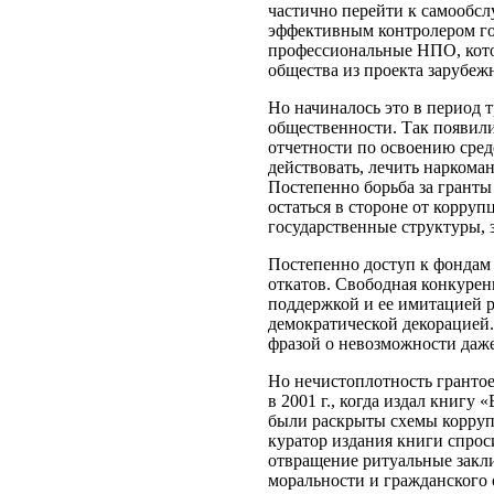
частично перейти к самообсл
эффективным контролером го
профессиональные НПО, котор
общества из проекта зарубе
Но начиналось это в период 
общественности. Так появил
отчетности по освоению сред
действовать, лечить наркома
Постепенно борьба за гранты
остаться в стороне от корру
государственные структуры,
Постепенно доступ к фондам 
откатов. Свободная конкурен
поддержкой и ее имитацией р
демократической декорацией.
фразой о невозможности даже
Но нечистоплотность грантое
в 2001 г., когда издал книгу
были раскрыты схемы корруп
куратор издания книги спрос
отвращение ритуальные закли
моральности и гражданского 