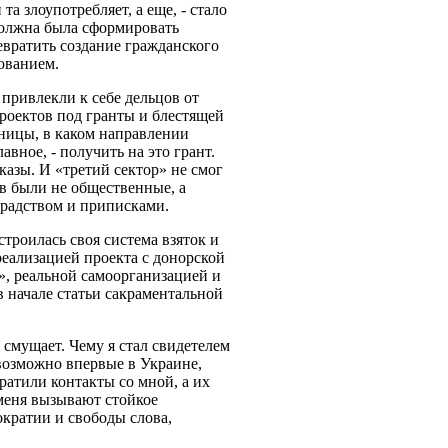
 злоупотребляет, а еще, - стало
должна была сформировать
вратить создание гражданского
ованием.
привлекли к себе дельцов от
роектов под гранты и блестящей
зницы, в каком направлении
вное, - получить на это грант.
казы. И «третий сектор» не смог
ов были не общественные, а
крадством и приписками.
троилась своя система взяток и
еализацией проекта с донорской
», реальной самоорганизацией и
 начале статьи сакраментальной
смущает. Чему я стал свидетелем
 возможно впервые в Украине,
атили контакты со мной, а их
 меня вызывают стойкое
кратии и свободы слова,