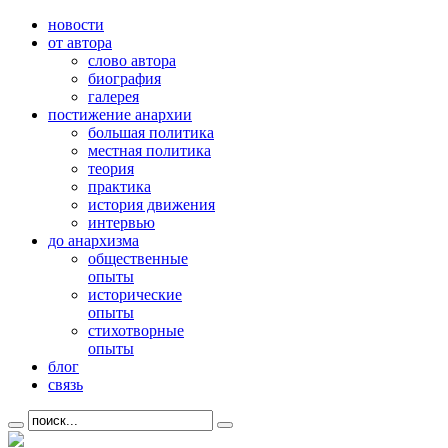
новости
от автора
слово автора
биография
галерея
постижение анархии
большая политика
местная политика
теория
практика
история движения
интервью
до анархизма
общественные
опыты
исторические
опыты
стихотворные
опыты
блог
связь