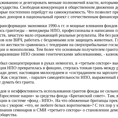
уживанию и делегировать меньше полномочий власти, которыми та
сударства. Свободная конкуренция в общественном движении 
ые постепенно перейдут на самоокупаемость. Что позволит пре
жных доноров в национальный проект с отечественным финансир
трансформации экономики 1990-х гг. и мощные вливания фондов 
ись грантоеды – менеджеры НПО, профессионалы в написании п
ств, зачастую мало отражающей реальные результаты. Им без ра
нов или ВИЧ, работать с бездомными или защищать животных. Гла
 по жесткости сравнялась с тендерами на сверхприбыльные госза
пции и монополизма. Тем более что основным получателем грант
 заразившие НПО своими генетическими заболеваниями, - казно
был сконцентрирован в руках немногих, в «третьем секторе» выс
ция НПО превратилась в фикцию, стерлась тонкая грань между р
ади денег, настоящим милосердием и «состраданием на зарплате
 Как следствие, - паралич самодеятельности НПО, выраженный в
 думать без гранта.
дов и неэффективность использования грантов фонды не сильно 
 «Взросление нации» за средства фонда «Британский совет». Там,
ции в системе «фонд - НПО». На что обиженные британцы прекр
ила с укором: «что, не любите белых воротничков»? С тех пор у
нания семинаров и СМИ «третьего сектора» о становлении демо
общества.