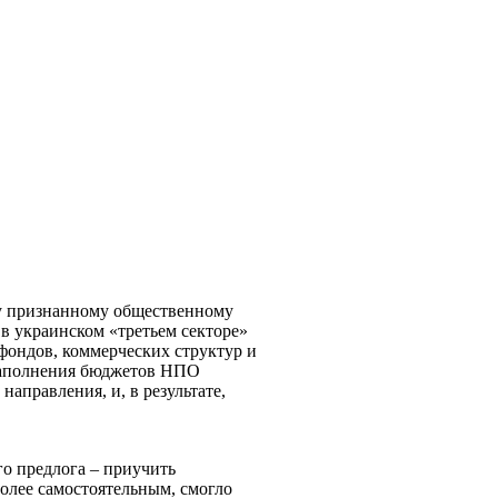
му признанному общественному
л в украинском «третьем секторе»
фондов, коммерческих структур и
 наполнения бюджетов НПО
аправления, и, в результате,
го предлога – приучить
олее самостоятельным, смогло