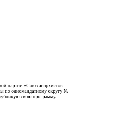
ской партии «Союз анархистов
ины по одномандатному округу №
 публикую свою программу.