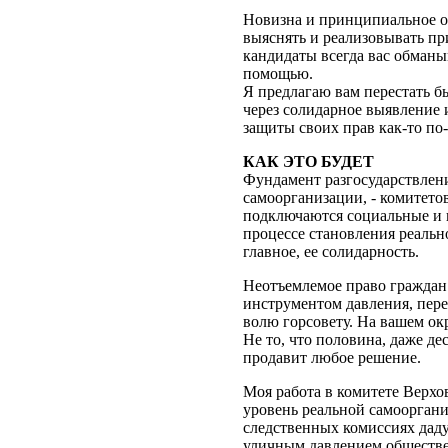
Новизна и принципиальное от
выяснять и реализовывать пр
кандидаты всегда вас обманы
помощью.
Я предлагаю вам перестать б
через солидарное выявление 
защиты своих прав как-то по-
КАК ЭТО БУДЕТ
Фундамент разгосударствлени
самоорганизации, - комитетов
подключаются социальные и 
процессе становления реальн
главное, ее солидарность.
Неотъемлемое право граждан 
инструментом давления, пере
волю горсовету. На вашем ок
Не то, что половина, даже де
продавит любое решение.
Моя работа в комитете Верх
уровень реальной самооргани
следственных комиссиях даду
уличным давлением обществе