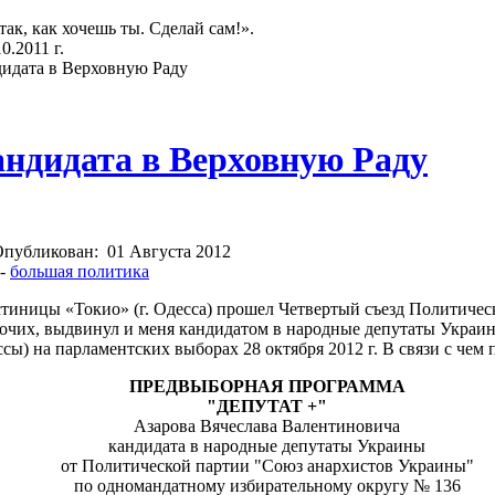
так, как хочешь ты. Сделай сам!».
.2011 г.
идата в Верховную Раду
ндидата в Верховную Раду
Опубликован:
01 Августа 2012
-
большая политика
стиницы «Токио» (г. Одесса) прошел Четвертый съезд Политиче
рочих, выдвинул и меня кандидатом в народные депутаты Укра
сы) на парламентских выборах 28 октября 2012 г. В связи с чем
ПРЕДВЫБОРНАЯ ПРОГРАММА
"ДЕПУТАТ +"
Азарова Вячеслава Валентиновича
кандидата в народные депутаты Украины
от Политической партии "Союз анархистов Украины"
по одномандатному избирательному округу № 136