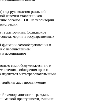
) под руководство реальной
ной лавочки ставленников
нение органов СОН на территории
инистрации.
а территориями. Солидарное
совета, мэрии и государственных
ОН функций самообслуживания в
ля с перечислением
и к ассоциациям
только самообслуживается, но и
еспечения, соблюдения прав и
о научиться быть требовательными
й трибуны даст продвижение
ой самоорганизации граждан, -
нии мелкой преступности, тишине