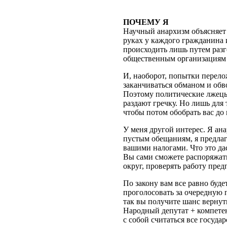
ПОЧЕМУ Я
Научный анархизм объясняет 
руках у каждого гражданина 
происходить лишь путем разг
общественным организациям г
И, наоборот, попытки перелож
заканчиваться обманом и обво
Поэтому политические лжецы 
раздают гречку. Но лишь для 
чтобы потом обобрать вас до
У меня другой интерес. Я ана
пустым обещаниям, я предла
вашими налогами. Что это да
Вы сами сможете распоряжать
округ, проверять работу пре
По закону вам все равно буд
проголосовать за очередную 
так вы получите шанс вернут
Народный депутат + компетен
с собой считаться все госуда