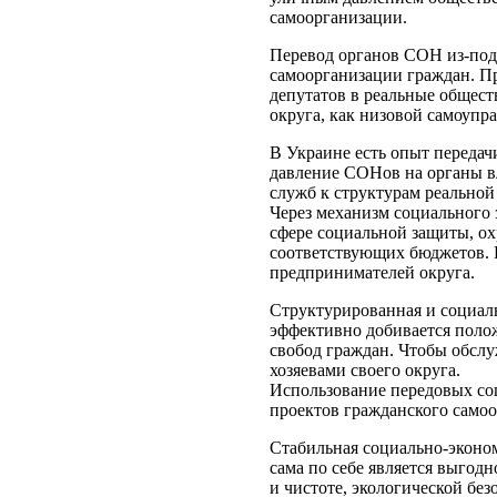
самоорганизации.
Перевод органов СОН из-под 
самоорганизации граждан. П
депутатов в реальные общес
округа, как низовой самоупр
В Украине есть опыт переда
давление СОНов на органы вл
служб к структурам реальной
Через механизм социального
сфере социальной защиты, о
соответствующих бюджетов. 
предпринимателей округа.
Структурированная и социаль
эффективно добивается полож
свобод граждан. Чтобы обсл
хозяевами своего округа.
Использование передовых со
проектов гражданского само
Стабильная социально-эконом
сама по себе является выгод
и чистоте, экологической без