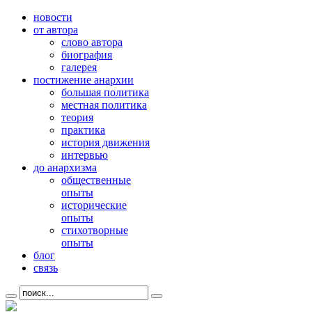
новости
от автора
слово автора
биография
галерея
постижение анархии
большая политика
местная политика
теория
практика
история движения
интервью
до анархизма
общественные
опыты
исторические
опыты
стихотворные
опыты
блог
связь