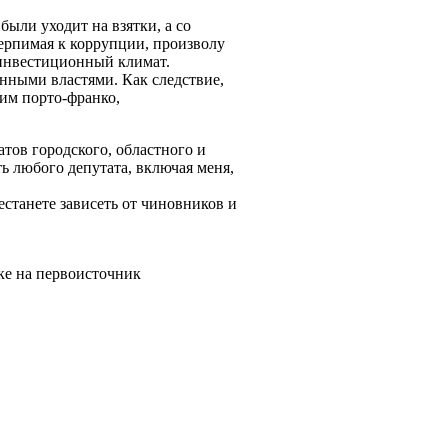
были уходит на взятки, а со
ерпимая к коррупции, произволу
 инвестиционный климат.
нными властями. Как следствие,
ким порто-франко,
тов городского, областного и
ь любого депутата, включая меня,
естанете зависеть от чиновников и
.
ке на первоисточник