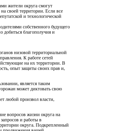
сами жители округа смогут
на своей территории. Если все
депутатской и технологической
водителями собственного будущего
но добиться благополучия и
органов низовой территориальной
правления. К работе сетей
йствующие на их территории. В
сть, опыт защиты своих прав и,
зовании, является таким
 горожан может диктовать свою
чет любой произвол власти,
ие вопросов жизни округа на
запросов и работы в
территории округа. Подкрепленный
 и продвижения вашей