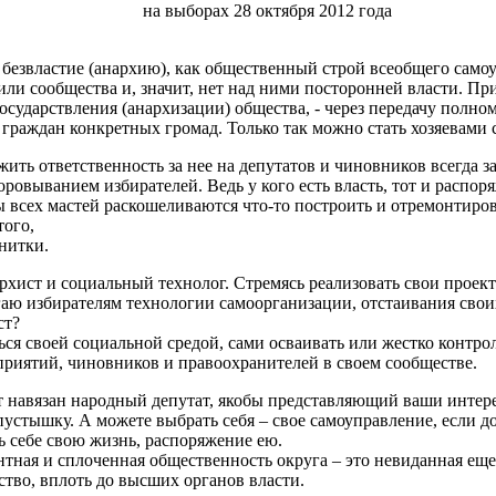
на выборах 28 октября 2012 года
безвластие (анархию), как общественный строй всеобщего самоуп
или сообщества и, значит, нет над ними посторонней власти. П
осударствления (анархизации) общества, - через передачу полном
раждан конкретных громад. Только так можно стать хозяевами 
ить ответственность за нее на депутатов и чиновников всегда з
ровыванием избирателей. Ведь у кого есть власть, тот и распор
всех мастей раскошеливаются что-то построить и отремонтирова
того,
 нитки.
рхист и социальный технолог. Стремясь реализовать свои проект
гаю избирателям технологии самоорганизации, отстаивания сво
ст?
ся своей социальной средой, сами осваивать или жестко контро
дприятий, чиновников и правоохранителей в своем сообществе.
ет навязан народный депутат, якобы представляющий ваши интер
пустышку. А можете выбрать себя – свое самоуправление, если до
ь себе свою жизнь, распоряжение ею.
тная и сплоченная общественность округа – это невиданная еще 
рство, вплоть до высших органов власти.