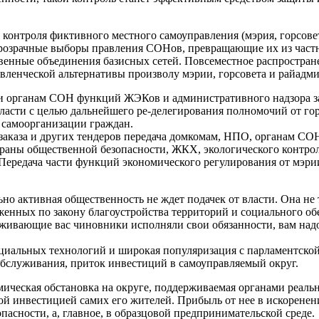
контроля фиктивного местного самоуправления (мэрия, горсовет
розрачные выборы правления СОНов, превращающие их из част
твенные объединения базисных сетей. Повсеместное распростра
авленческой альтернативы произволу мэрии, горсовета и райадм
чи органам СОН функций ЖЭКов и административного надзора з
асти с целью дальнейшего ре-делегирования полномочий от гор
 самоорганизации граждан.
 заказа и других тендеров передача домкомам, НПО, органам С
храны общественной безопасности, ЖКХ, экологического контро
Передача части функций экономического регулирования от мэри
но активная общественность не ждет подачек от власти. Она не 
енных по закону благоустройства территорий и социального об
уживающие вас чиновники исполняли свои обязанности, вам над
циальных технологий и широкая популяризация с парламентско
обслуживания, приток инвестиций в самоуправляемый округ.
ическая обстановка на округе, поддерживаемая органами реальн
ной инвестицией самих его жителей. Прибыль от нее в искорене
опасности, а, главное, в образцовой предпринимательской среде.