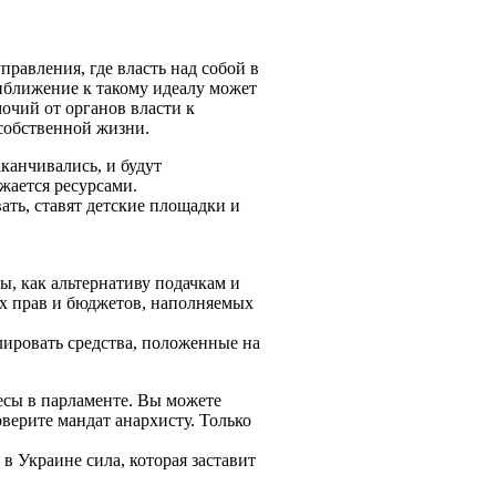
равления, где власть над собой в
риближение к такому идеалу может
очий от органов власти к
собственной жизни.
аканчивались, и будут
яжается ресурсами.
ть, ставят детские площадки и
ы, как альтернативу подачкам и
их прав и бюджетов, наполняемых
лировать средства, положенные на
есы в парламенте. Вы можете
верите мандат анархисту. Только
в Украине сила, которая заставит