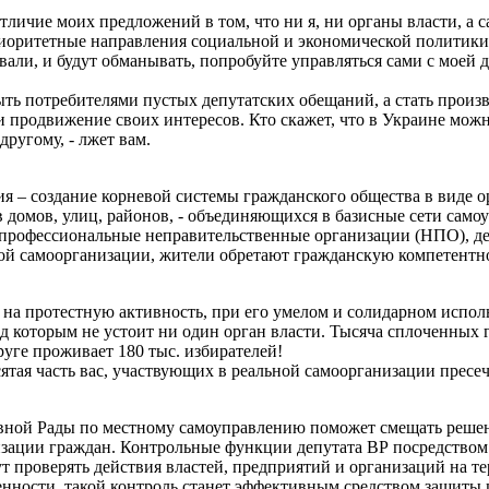
личие моих предложений в том, что ни я, ни органы власти, а 
иоритетные направления социальной и экономической политики 
вали, и будут обманывать, попробуйте управляться сами с моей 
ыть потребителями пустых депутатских обещаний, а стать произ
и продвижение своих интересов. Кто скажет, что в Украине мож
другому, - лжет вам.
я – создание корневой системы гражданского общества в виде 
 домов, улиц, районов, - объединяющихся в базисные сети самоу
профессиональные неправительственные организации (НПО), де
ой самоорганизации, жители обретают гражданскую компетентно
на протестную активность, при его умелом и солидарном исполь
д которым не устоит ни один орган власти. Тысяча сплоченных
руге проживает 180 тыс. избирателей!
сятая часть вас, участвующих в реальной самоорганизации пресе
овной Рады по местному самоуправлению поможет смещать решен
зации граждан. Контрольные функции депутата ВР посредством 
т проверять действия властей, предприятий и организаций на 
нности, такой контроль станет эффективным средством защиты