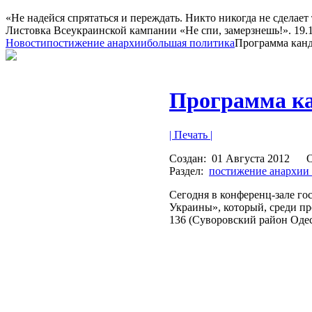
«Не надейся спрятаться и переждать. Никто никогда не сделает 
Листовка Всеукраинской кампании «Не спи, замерзнешь!». 19.10
Новости
постижение анархии
большая политика
Программа канд
Программа ка
| Печать |
Создан:
01 Августа 2012
Раздел:
постижение анархии
Сегодня в конференц-зале го
Украины», который, среди п
136 (Суворовский район Одес