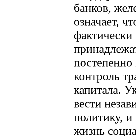
банков, жел
означает, чт
фактически 
принадлежат
постепенно
контроль т
капитала. У
вести неза
политику, и
жизнь соци