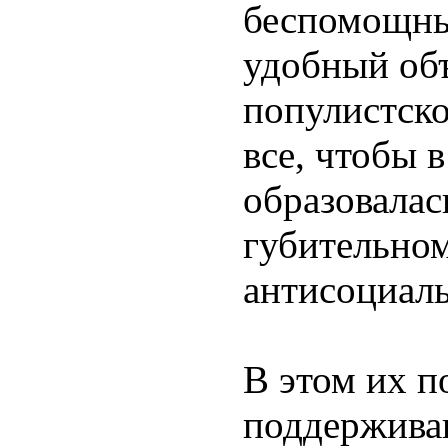
беспомощны
удобный объ
популистско
все, чтобы в
образовалас
губительно
антисоциал
В этом их 
поддержива