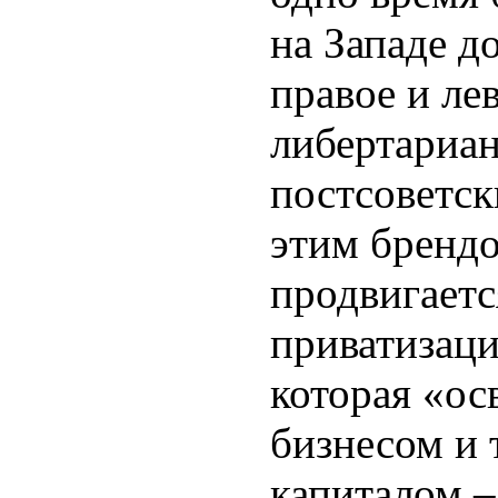
на Западе д
правое и ле
либертариан
постсоветск
этим бренд
продвигает
приватизаци
которая «ос
бизнесом и
капиталом –