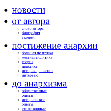
новости
от автора
слово автора
биография
галерея
постижение анархии
большая политика
местная политика
теория
практика
история движения
интервью
до анархизма
общественные
опыты
исторические
опыты
стихотворные