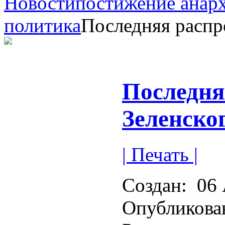
Новости
постижение анар
политика
Последняя распр
Последня
Зеленско
| Печать |
Создан:
06 
Опубликова