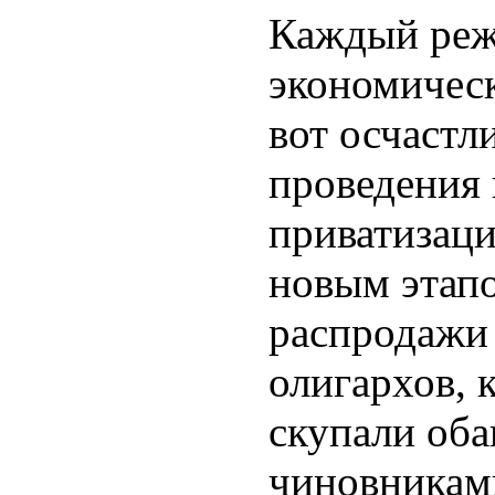
Каждый реж
экономическ
вот осчастл
проведения
приватизац
новым этап
распродажи
олигархов, 
скупали об
чиновникам