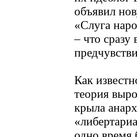
объявил но
«Слуга наро
– что сразу
предчувстви
Как известн
теория выро
крыла анарх
«либертари
одно время 