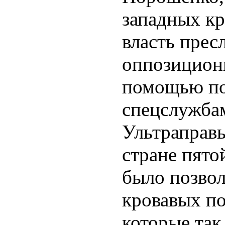
западных к
власть прес
оппозицион
помощью по
спецслужбам
Ультраправы
стране пято
было позвол
кровавых п
которые так