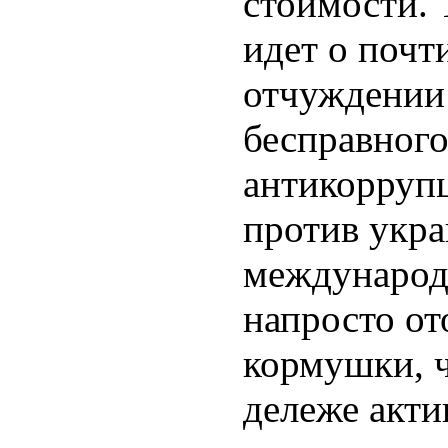
стоимости. 
идет о почт
отчуждении
бесправного
антикорруп
против укра
международ
напросто от
кормушки, ч
дележе акти