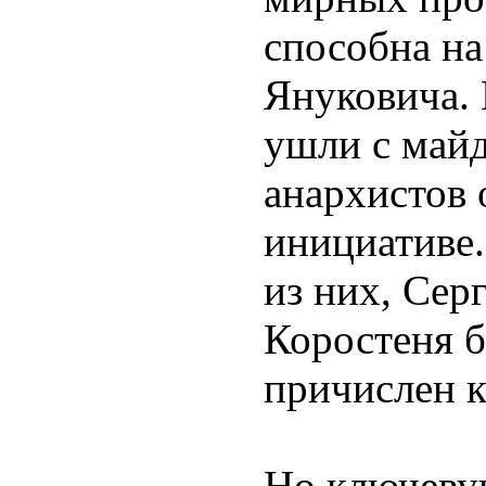
способна н
Януковича.
ушли с майд
анархистов 
инициативе.
из них, Сер
Коростеня б
причислен к
Но ключевую