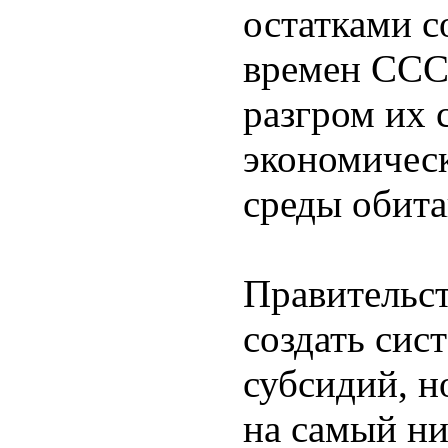
остатками с
времен ССС
разгром их 
экономическ
среды обита
Правительс
создать си
субсидий, н
на самый ни