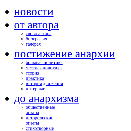
новости
от автора
слово автора
биография
галерея
постижение анархии
большая политика
местная политика
теория
практика
история движения
интервью
до анархизма
общественные
опыты
исторические
опыты
стихотворные