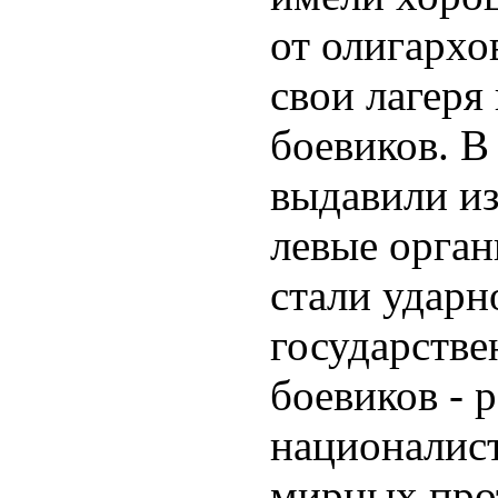
от олигархо
свои лагеря
боевиков. В
выдавили из
левые орган
стали ударн
государстве
боевиков - 
националист
мирных про