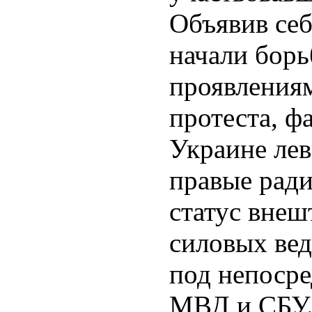
Объявив себ
начали бор
проявления
протеста, ф
Украине ле
правые ради
статус внеш
силовых вед
под непоср
МВД и СБУ.