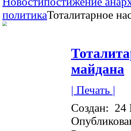
Новости
постижение анар
политика
Тоталитарное на
Тоталита
майдана
| Печать |
Создан:
24 
Опубликова