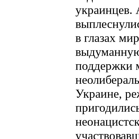
украинцев. 
выплеснулис
в глазах ми
выдуманную
поддержки 
неолиберал
Украине, р
пригодилис
неонацистск
участвовавш