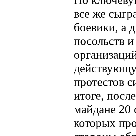
все же сыгр
боевики, а 
посольств 
организаци
действующую
протестов с
итоге, после
майдане 20 ф
которых пр