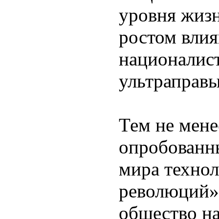
уровня жиз
ростом вли
националис
ультраправ
Тем не мене
опробованны
мира техно
революций»,
общество на