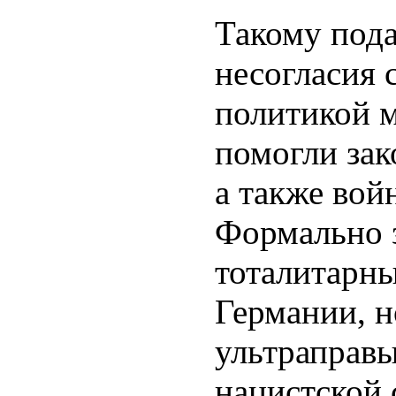
Такому под
несогласия 
политикой 
помогли зак
а также вой
Формально 
тоталитарн
Германии, н
ультраправы
нацистской 