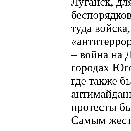
Луганск, дл
беспорядко
туда войска,
«антитерро
– война на 
городах Юг
где также б
антимайдан
протесты б
Самым жест