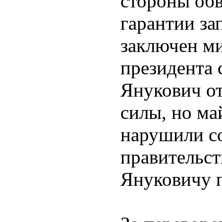
стороны обв
гарантии за
заключен м
президента 
Янукович о
силы, но ма
нарушили со
правительст
Януковичу 