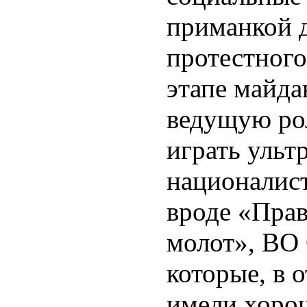
приманкой 
протестного
этапе майдан
ведущую рол
играть ульт
националис
вроде «Прав
молот», ВО
которые, в о
имели хоро