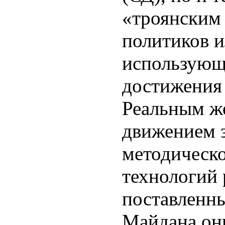
«троянским
политиков и
использующ
достижения 
Реальным ж
движением з
методическ
технологий 
поставленны
Майдана он