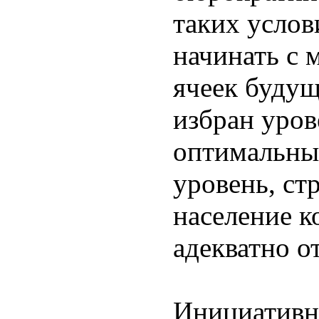
таких услов
начинать с 
ячеек буду
избран уров
оптимальны
уровень, ст
население к
адекватно о
Инициативна