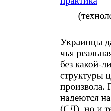
практика
(технол
Украинцы да
чья реальная
без какой-л
структуры ц
произвола. 
надеются н
(СД), но и 