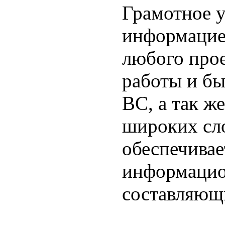
Грамотное 
информацией
любого прое
работы и бы
ВС, а так ж
широких сл
обеспечивае
информацио
составляющ