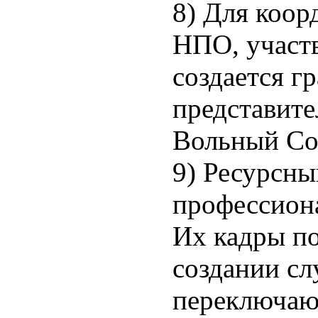
8) Для коор
НПО, участ
создается г
представите
Вольный Со
9) Ресурсны
профессион
Их кадры п
создании с
переключают