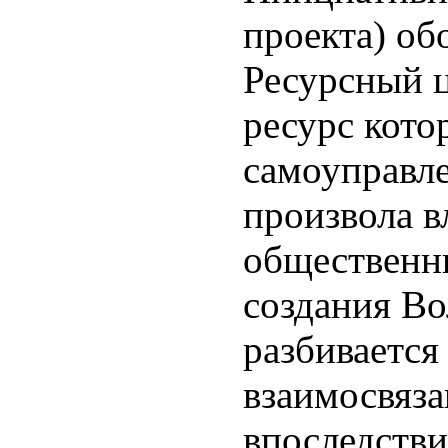
проекта) об
Ресурсный ц
ресурс кото
самоуправле
произвола в
общественн
создания Во
разбивается
взаимосвяза
впоследстви