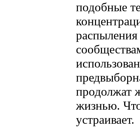
подобные те
концентрац
распыления 
сообществам
использован
предвыборна
продолжат 
жизнью. Что
устраивает.