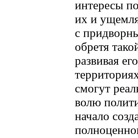
интересы по
их и ущемл
с придворн
обретя тако
развивая ег
территория
смогут реал
волю полит
начало созд
полноценно