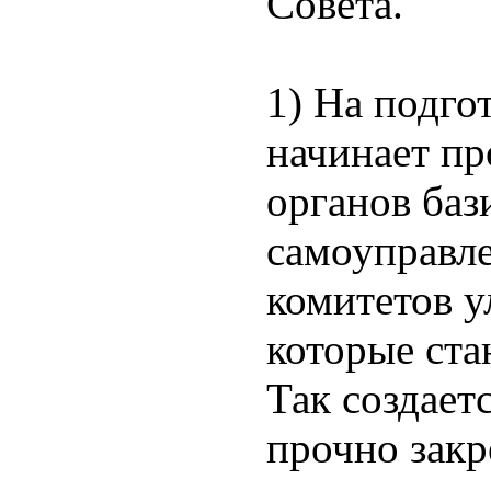
Совета.
1) На подго
начинает пр
органов баз
самоуправле
комитетов у
которые ст
Так создает
прочно зак