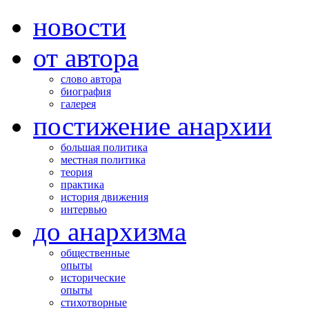
новости
от автора
слово автора
биография
галерея
постижение анархии
большая политика
местная политика
теория
практика
история движения
интервью
до анархизма
общественные
опыты
исторические
опыты
стихотворные