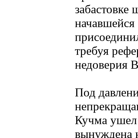
забастовке 
начавшейся 
присоедини
требуя рефе
недоверия В
Под давлен
непрекраща
Кучма ушел 
вынуждена 