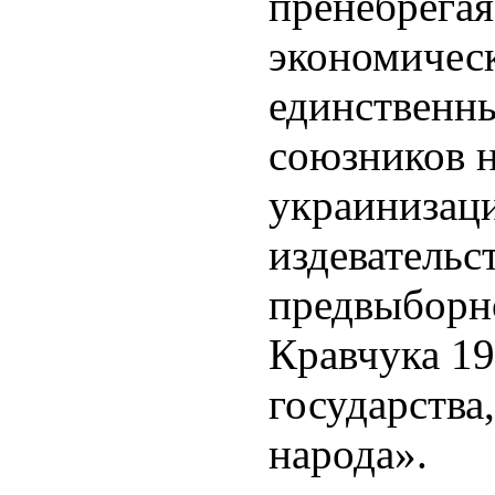
пренебрегая
экономичес
единственн
союзников 
украинизаци
издевательс
предвыборн
Кравчука 19
государства,
народа».