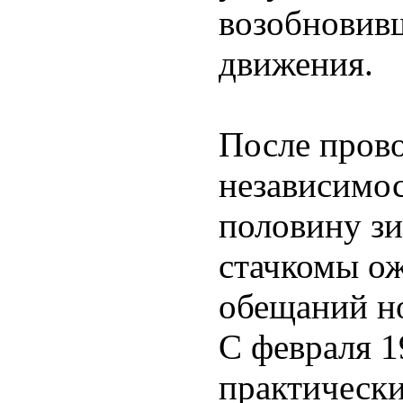
возобновивш
движения.
После пров
независимос
половину зи
стачкомы о
обещаний но
С февраля 1
практическ