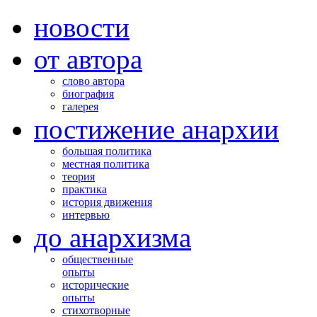
новости
от автора
слово автора
биография
галерея
постижение анархии
большая политика
местная политика
теория
практика
история движения
интервью
до анархизма
общественные
опыты
исторические
опыты
стихотворные