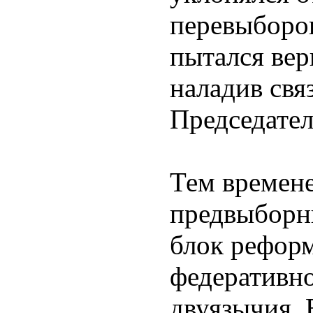
перевыборов
пытался вер
наладив свя
Председате
Тем времен
предвыборн
блок реформ
федеративн
двуязычия. 