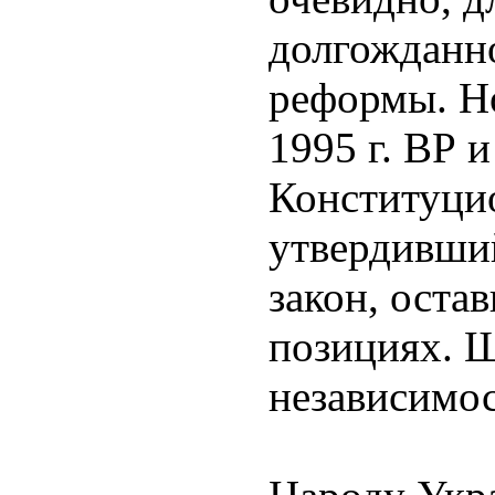
долгожданн
реформы. Н
1995 г. ВР 
Конституци
утвердивши
закон, оста
позициях. Ш
независимос