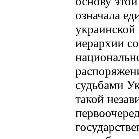
основу этой
означала ед
украинской 
иерархии с
национальн
распоряжен
судьбами Ук
такой незав
первоочеред
государстве