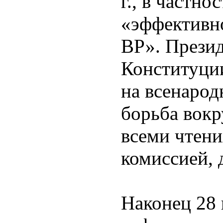
г., в частно
«эффективно
ВР». Прези
Конституции
на всенаро
борьба вокр
всеми чтени
комиссией, д
Наконец 28 