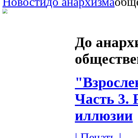
Новости
до анархизма
общ
До анарх
обществ
"Взросле
Часть 3.
иллюзии
| Печать |