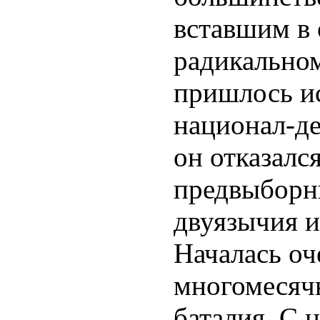
вставшим в 
радикальном
пришлось ис
национал-де
он отказалс
предвыборн
двуязычия и
Началась оч
многомесяч
баталия. С 