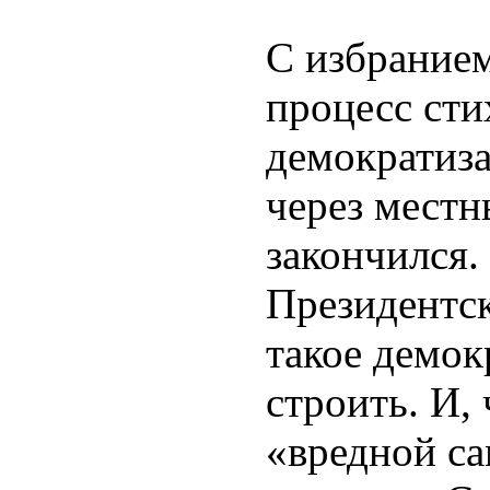
С избрание
процесс ст
демократиза
через местн
закончился.
Президентск
такое демокр
строить. И,
«вредной са