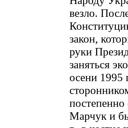
Народу Укр
везло. Посл
Конституци
закон, кото
руки Презид
заняться эк
осени 1995 
стороннико
постепенно 
Марчук и бы