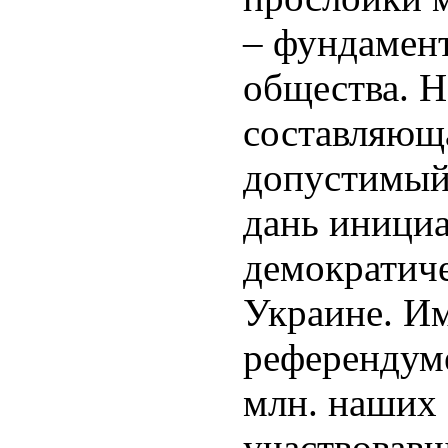
– фундамен
общества. 
составляющ
допустимый
дань иници
демократиче
Украине. И
референдуме
млн. наших
участвовавш