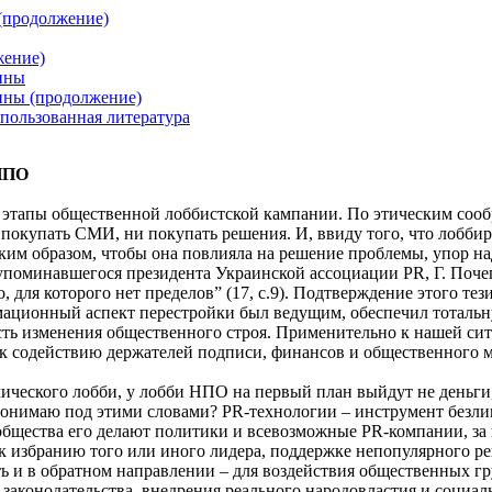
 (продолжение)
жение)
аины
ины (продолжение)
пользованная литература
 НПО
этапы общественной лоббистской кампании. По этическим сообр
окупать СМИ, ни покупать решения. И, ввиду того, что лоббиро
ким образом, чтобы она повлияла на решение проблемы, упор н
упоминавшегося президента Украинской ассоциации PR, Г. Поче
 для которого нет пределов” (17, с.9). Подтверждение этого те
ационный аспект перестройки был ведущим, обеспечил тотальн
ость изменения общественного строя. Применительно к нашей си
 к содействию держателей подписи, финансов и общественного 
мического лобби, у лобби НПО на первый план выйдут не деньги,
 понимаю под этими словами? PR-технологии – инструмент безли
бщества его делают политики и всевозможные PR-компании, за
к избранию того или иного лидера, поддержке непопулярного ре
ь и в обратном направлении – для воздействия общественных г
законодательства, внедрения реального народовластия и социаль