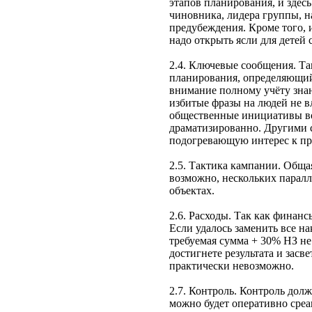
этапов планирования, и здес
чиновника, лидера группы, н
предубеждения. Кроме того, 
надо открыть ясли для детей
2.4. Ключевые сообщения. Т
планирования, определяющий
внимание полному учёту зна
избитые фразы на людей не в
общественные инициативы во
драматизированно. Другими с
подогревающую интерес к пр
2.5. Тактика кампании. Обща
возможно, нескольких паралл
объектах.
2.6. Расходы. Так как финан
Если удалось заменить все н
требуемая сумма + 30% НЗ не
достигнете результата и засв
практически невозможно.
2.7. Контроль. Контроль дол
можно будет оперативно среа