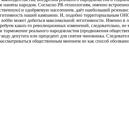
, и наняты народом. Согласно PR-технологиям, именно встроенн
ственную) и одобряемую населением, даёт наибольший резонанс
легитимность нашей кампании. И, подобно территориальным ОНС
 лобби может добиться максимальной легитимности. Именно в 
ребуем каких-то революционных изменений, следовательно, не м
ли торможение реального народовластия (продвижения обществ
ганду депутата или прецедент для снятия чиновника. Следовате
рассматриваться общественным мнением не как способ оболвани