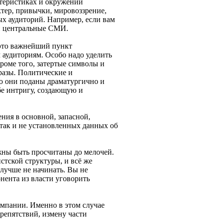
ктеристиках и окружении
ктер, привычки, мировоззрение,
ых аудиторий. Например, если вам
 и центральные СМИ.
 это важнейший пункт
аудиториям. Особо надо уделить
роме того, затертые символы и
разы. Политические и
о они поданы драматургично и
бе интригу, создающую и
ния в основной, запасной,
так и не установленных данных об
лжны быть просчитаны до мелочей.
тской структуры, и всё же
 лучше не начинать. Вы не
онента из власти уговорить
ампании. Именно в этом случае
репятствий, измену части