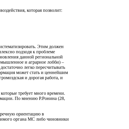
оздействия, которая позволит:
истематизировать. Этим должен
плексно подходя к проблеме
ановления данной региональной
омышленное и аграрное лобби) –
 достаточно легко пересчитывать
формация может стать и ценнейшим
ромоздская и дорогая работа, и
 которые требует много времени.
мации. По мнению Р.Ронина (28,
упречную ориентацию в
димого органа МС либо чиновники