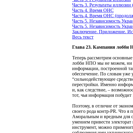
Часть 3. Результаты иллюзии
Часть 4. Время ОНС
Часть 4. Время ОНС (продол
Часть 5. Независимость Укр
Часть 5. Независимость Укра
Заключение. Приложение. Ис
Весь текст
Глава 23. Кампания лобби
Теперь рассмотрим основные 
лобби НПО мы не можем, ни п
информации, построенной та
обеспечение. По словам уже 
“сильнодействующее средство,
перестройки. Именно информ
и, как следствие, – возможн
тот, чья информация побудит
Поэтому, в отличие от эконо
своего рода контр-PR. Что я
Аморальным и вредным для о
умением привести электорат 
инструмент, можно применит
соблюдения ими украинского 