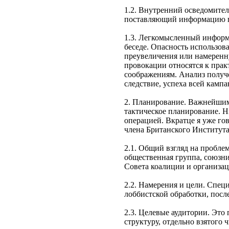
1.2. Внутренний осведомител
поставляющий информацию п
1.3. Легкомысленный информ
беседе. Опасность использов
преувеличения или намеренн
провокации относятся к пра
соображениям. Анализ получ
следствие, успеха всей кампа
2. Планирование. Важнейшим 
тактическое планирование. Н
операцией. Вкратце я уже го
члена Британского Института
2.1. Общий взгляд на пробле
общественная группа, союзни
Совета коалиции и организац
2.2. Намерения и цели. Спец
лоббистской обработки, посл
2.3. Целевые аудитории. Эт
структуру, отдельно взятого