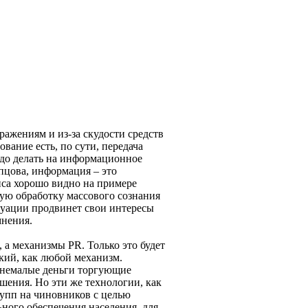
ажениям и из-за скудости средств
вание есть, по сути, передача
адо делать на информационное
пцова, информация – это
зиса хорошо видно на примере
ую обработку массового сознания
туации продвинет свои интересы
мнения.
 а механизмы PR. Только это будет
кий, как любой механизм.
 немалые деньги торгующие
шения. Но эти же технологии, как
рупп на чиновников с целью
ного обеспечения населения, для