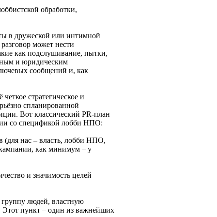
лоббистской обработки,
ты в дружеской или интимной
 разговор может нести
кие как подслушивание, пытки,
ьным и юридическим
лючевых сообщений и, как
четкое стратегическое и
ерьёзно спланированной
лиции. Вот классический PR-план
твии со спецификой лобби НПО:
 (для нас – власть, лобби НПО,
 кампании, как минимум – у
ичество и значимость целей
 группу людей, властную
е. Этот пункт – один из важнейших