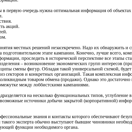
в первую очередь нужна оптимальная информация об объектах в
и.
ствия.
сть акций.
тей.
ом.
нятия местных решений незасекречено. Надо их обнаружить и с
а подготовительном этапе кампании. Конечно, лучше всего, ком
ормации, проследить в исторической перспективе все этапы ст
азделения – возникновение экономических групп интересов (пр
ципы смены фигур. Обладая такой универсальной схемой, будет
 из секторов и конкретных организаций. Такая комплексная ин
ликвидным товаром обмена (продажи). Однако это достаточно г
ромежутке между лоббистскими кампаниями.
разделяется на несколько функциональных типов, углубление в
 возможные источники добычи закрытой (корпоративной) инфор
рофессиональные знания и контакты которого обеспечивают без
и такого эксперта обычно выступают бывшие чиновники необхо
рующей функции необходимого органа.