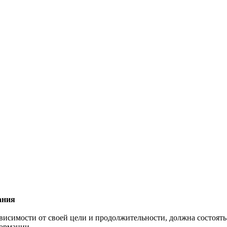
ания
висимости от своей цели и продолжительности, должна состоят
формации.