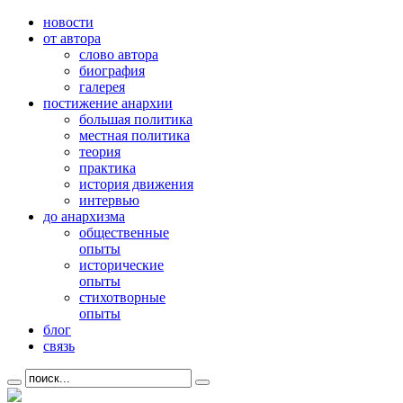
новости
от автора
слово автора
биография
галерея
постижение анархии
большая политика
местная политика
теория
практика
история движения
интервью
до анархизма
общественные
опыты
исторические
опыты
стихотворные
опыты
блог
связь