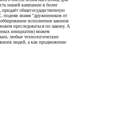
ость нашей кампании в более
, придаёт общегосударственную
, подняв знамя “дружинников от
лоббировании исполнения законов
ожем преследоваться по закону. А
енных инициатив) можем
льно, любые технологические
вания людей, а как продвижение