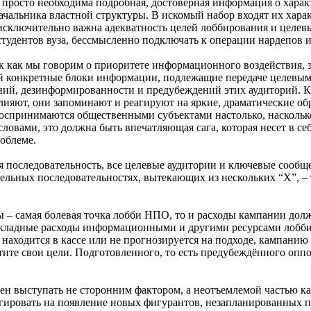
ь просто необходима подробная, достоверная информация о хара
ачальника властной структуры. В искомый набор входят их хара
исключительно важна адекватность целей лоббирования и целев
 студентов вуза, бессмысленно подключать к операции нардепов
ак как мы говорим о приоритете информационного воздействия,
 конкретные блоки информации, подлежащие передаче целевым 
ний, дезинформированности и предубеждений этих аудиторий. К
лияют, они запоминают и реагируют на яркие, драматические об
спринимаются общественными субъектами настолько, наскольк
ловами, это должна быть впечатляющая сага, которая несет в се
облеме.
я последовательность, все целевые аудитории и ключевые сообще
ельных последовательностях, вытекающих из нескольких “Х”, – 
сы – самая болевая точка лобби НПО, то и расходы кампании до
акладные расходы информационными и другими ресурсами лоббис
 находится в кассе или не прогнозируется на подходе, кампанию
етите свои цели. Подготовленного, то есть предубеждённого опп
жен выступать не сторонним фактором, а неотъемлемой частью к
гировать на появление новых фигурантов, незапланированных п