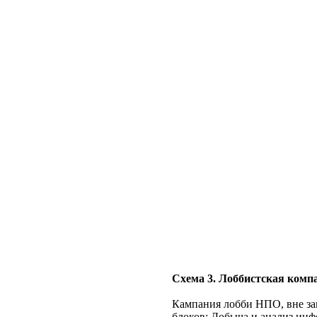
Схема 3. Лоббистская комп
Кампания лобби НПО, вне за
блоков: Добыча и анализ ин