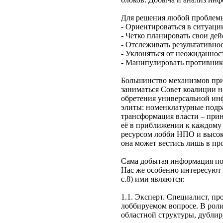
Для решения любой проблемы 
- Ориентироваться в ситуаци
- Четко планировать свои дей
- Отслеживать результативно
- Уклоняться от неожиданнос
- Манипулировать противник
Большинство механизмов при
заниматься Совет коалиции н
обретения универсальной инф
элиты: номенклатурные подр
трансформация власти – прин
её в приближении к каждому
ресурсом лобби НПО и высоко
она может вестись лишь в п
Сама добытая информация под
Нас же особенно интересуют
с.8) ими являются:
1.1. Эксперт. Специалист, п
лоббируемом вопросе. В рол
областной структуры, дубли