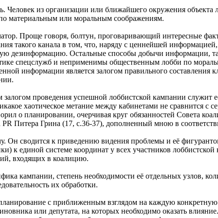
ь. Человек из организации или ближайшего окружения объекта 
о материальным или моральным соображениям.
атор. Проще говоря, болтун, проговаривающий интересные фак
ания такого канала в том, что, наряду с ценнейшей информацией,
ую дезинформацию. Остальные способы добычи информации, та
ктике спецслужб и неприменимы общественным лобби по морал
енной информации является залогом правильного составления к
нии.
залогом проведения успешной лоббистской кампании служит её 
икакое хаотическое метание между кабинетами не сравнится с с
ворил о планировании, очерчивая круг обязанностей Совета коа
 PR Питера Грина (17, с.36-37), дополненный мною в соответс
му. Он сводится к приведению видения проблемы и её фигурантов
ки) к единой системе координат у всех участников лоббистской
ий, входящих в коалицию.
ифика кампании, степень необходимости её отдельных узлов, кол
едовательность их обработки.
о планирование с приближенным взглядом на каждую конкретную
 чиновника или депутата, на которых необходимо оказать влияни