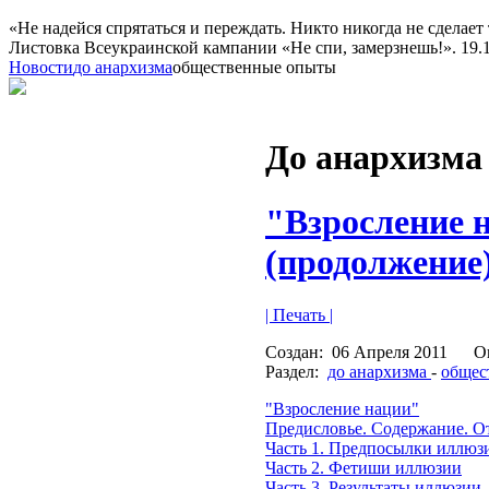
«Не надейся спрятаться и переждать. Никто никогда не сделает 
Листовка Всеукраинской кампании «Не спи, замерзнешь!». 19.10
Новости
до анархизма
общественные опыты
До анархизма
"Взросление 
(продолжение
| Печать |
Создан:
06 Апреля 2011
О
Раздел:
до анархизма
-
общес
"Взросление нации"
Предисловье. Содержание. От
Часть 1. Предпосылки иллюз
Часть 2. Фетиши иллюзии
Часть 3. Результаты иллюзии