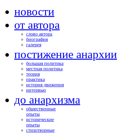
новости
от автора
слово автора
биография
галерея
постижение анархии
большая политика
местная политика
теория
практика
история движения
интервью
до анархизма
общественные
опыты
исторические
опыты
стихотворные