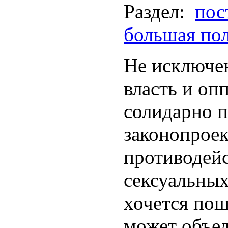
Раздел:
пос
большая по
Не исключен
власть и оп
солидарно п
законопроек
противодей
сексуальны
хочется пош
может объе