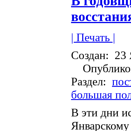
В годовщ
восстани
| Печать |
Создан:
23 
Опублико
Раздел:
пос
большая по
В эти дни и
Январскому