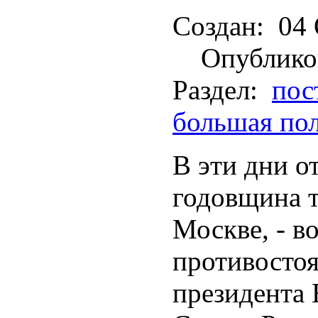
Создан:
04 
Опублико
Раздел:
пос
большая по
В эти дни о
годовщина т
Москве, - в
противосто
президента 