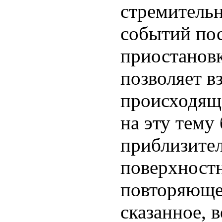
стремитель
событий пос
приостанов
позволяет 
происходяще
на эту тему
приблизите
поверхностн
повторяюще
сказанное, в