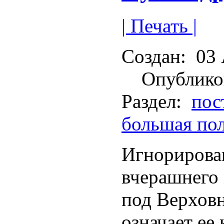
| Печать |
Создан:
03 
Опублико
Раздел:
пос
большая по
Игнорирова
вчерашнего
под Верхов
означает ее