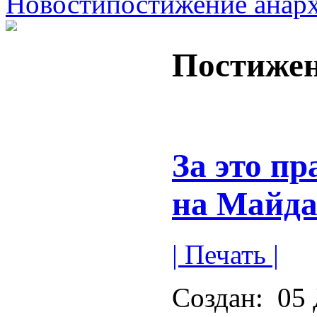
Новости
постижение анар
Постижен
За это п
на Майда
| Печать |
Создан:
05 