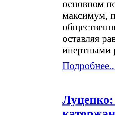
основном по
максимум, 
общественн
оставляя р
инертными 
Подробнее..
Луценко:
каторжа