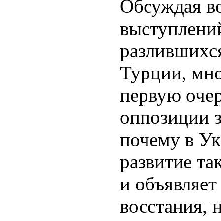
Обсуждая в
выступлени
разлившихся
Турции, мно
первую очер
оппозиции з
почему в У
развитие та
и объявляет
восстания, 