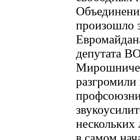
Объединени
произошло 
Евромайдан
депутата ВО
Мирошничен
разгромили 
профсоюзни
звукоусилит
нескольких 
в самом нач